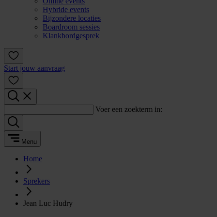
Online events
Hybride events
Bijzondere locaties
Boardroom sessies
Klankbordgesprek
Start jouw aanvraag
Voer een zoekterm in:
Menu
Home
Sprekers
Jean Luc Hudry