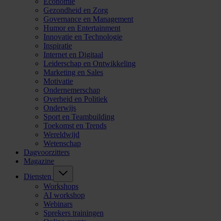
Economie
Gezondheid en Zorg
Governance en Management
Humor en Entertainment
Innovatie en Technologie
Inspiratie
Internet en Digitaal
Leiderschap en Ontwikkeling
Marketing en Sales
Motivatie
Ondernemerschap
Overheid en Politiek
Onderwijs
Sport en Teambuilding
Toekomst en Trends
Wereldwijd
Wetenschap
Dagvoorzitters
Magazine
Diensten
Workshops
AI workshop
Webinars
Sprekers trainingen