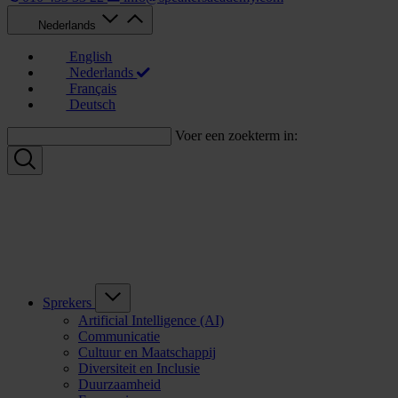
Nederlands
English
Nederlands
Français
Deutsch
Voer een zoekterm in:
Sprekers
Artificial Intelligence (AI)
Communicatie
Cultuur en Maatschappij
Diversiteit en Inclusie
Duurzaamheid