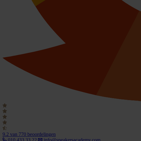
9.2
van 770 beoordelingen
010 433 33 22
info@speakersacademy.com