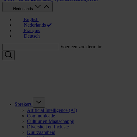
Nederlands
English
Nederlands
Français
Deutsch
Voer een zoekterm in:
Sprekers
Artificial Intelligence (AI)
Communicatie
Cultuur en Maatschappij
Diversiteit en Inclusie
Duurzaamheid