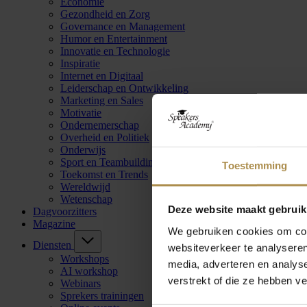
Economie
Gezondheid en Zorg
Governance en Management
Humor en Entertainment
Innovatie en Technologie
Inspiratie
Internet en Digitaal
Leiderschap en Ontwikkeling
Marketing en Sales
Motivatie
Ondernemerschap
Overheid en Politiek
Onderwijs
Sport en Teambuilding
Toestemming
Toekomst en Trends
Wereldwijd
Wetenschap
Deze website maakt gebruik
Dagvoorzitters
Magazine
We gebruiken cookies om cont
Diensten
websiteverkeer te analyseren
Workshops
media, adverteren en analys
AI workshop
verstrekt of die ze hebben v
Webinars
Sprekers trainingen