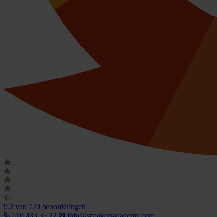
9.2
van 770 beoordelingen
010 433 33 22
info@speakersacademy.com