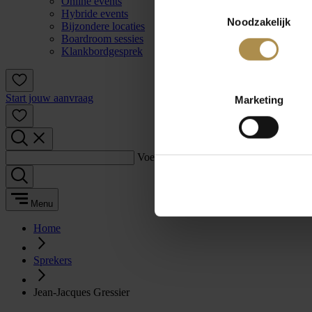
Online events
Toestemmingsselectie
Hybride events
Noodzakelijk
Bijzondere locaties
Boardroom sessies
Klankbordgesprek
Start jouw aanvraag
Marketing
Voer een zoekterm in:
Menu
Home
Sprekers
Jean-Jacques Gressier