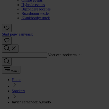
Online events
Hybride events
Bijzondere locaties
Boardroom sessies
Klankbordgesprek
Start jouw aanvraag
Voer een zoekterm in:
Menu
Home
Sprekers
Javier Fernãndez Aguado