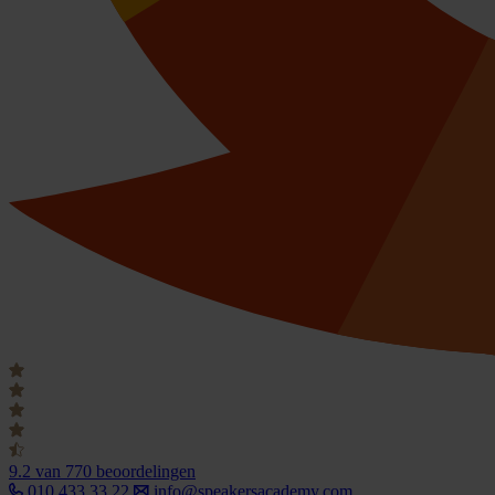
9.2
van 770 beoordelingen
010 433 33 22
info@speakersacademy.com