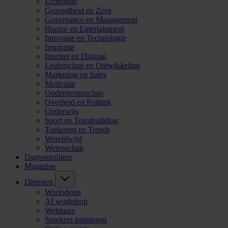
Economie
Gezondheid en Zorg
Governance en Management
Humor en Entertainment
Innovatie en Technologie
Inspiratie
Internet en Digitaal
Leiderschap en Ontwikkeling
Marketing en Sales
Motivatie
Ondernemerschap
Overheid en Politiek
Onderwijs
Sport en Teambuilding
Toekomst en Trends
Wereldwijd
Wetenschap
Dagvoorzitters
Magazine
Diensten
Workshops
AI workshop
Webinars
Sprekers trainingen