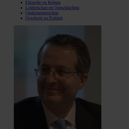
Filosofie en Religie
Leiderschap en Ontwikkeling
Ondernemerschap
Overheid en Politiek