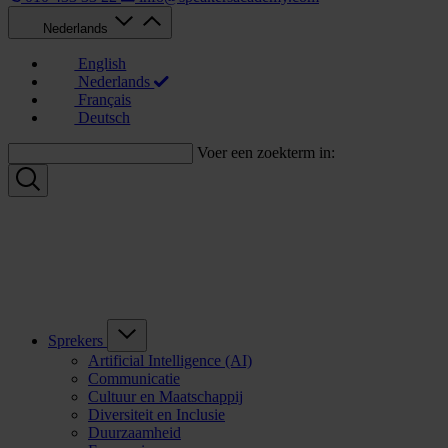
Nederlands
English
Nederlands
Français
Deutsch
Voer een zoekterm in:
Sprekers
Artificial Intelligence (AI)
Communicatie
Cultuur en Maatschappij
Diversiteit en Inclusie
Duurzaamheid