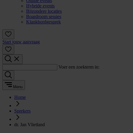
Online events
Hybride events
Bijzondere locaties
Boardroom sessies
Klankbordgesprek
Start jouw aanvraag
Voer een zoekterm in:
Menu
Home
Sprekers
dr. Jan Vlietland