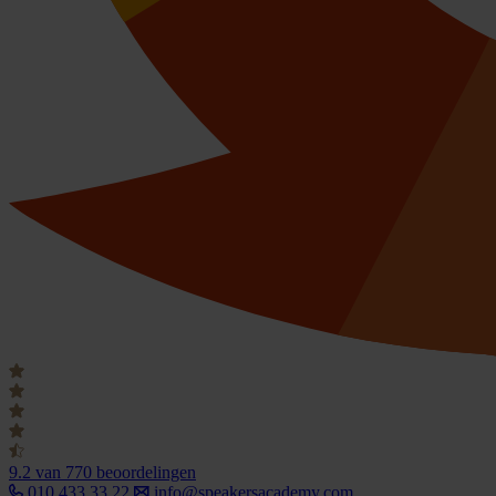
9.2
van 770 beoordelingen
010 433 33 22
info@speakersacademy.com