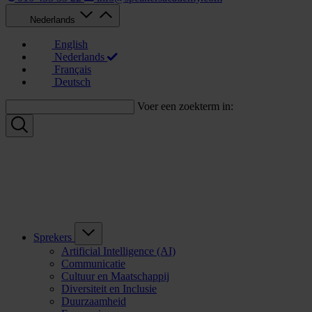
Nederlands
English
Nederlands
Français
Deutsch
Voer een zoekterm in:
Sprekers
Artificial Intelligence (AI)
Communicatie
Cultuur en Maatschappij
Diversiteit en Inclusie
Duurzaamheid