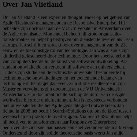
Over Jan Vlietland
Dr. Jan Vlietland is een expert en thought leader op het gebied van
Agile (Business) management en de Responsive Enterprise. Hij
behaalde zijn doctoraat aan de VU Universiteit in Amsterdam over
de Agile organisatie. Momenteel beheert hij grote organisatie-
transformaties en helpt hij bedrijven om diensten te leveren als Lean
startups. Jan schrijft en spreekt ook over management van de 21e
eeuw en de toekomstige rol van technologie. Jan was al sinds zijn
kindertijd gefascineerd door technologie. Door het speelse gebruik
van computers leerde hij de kunst van softwareontwikkeling. Als
student ontwikkelde en verkocht hij software aan universiteiten.
Tijdens zijn studie aan de technische universiteit bestudeerde hij
technologische ontwikkelingen en het toenemende belang van
technologie in het dagelijks leven. Zijn studie resulteerde in zijn
Master en vervolgens zijn doctoraat aan de VU Universiteit in
Amsterdam. Zijn doctoraat richtte zich op de uitrol van de Agile
werkwijze bij grote ondernemingen. Jan is nog steeds verbonden
met universiteiten die het Agile gedachtegoed ontwikkelen. Jan
richtte in 2008 het bedrijf Search4Solutions op, om de kloof tussen
wetenschap en praktijk te overbruggen. Via Search4Solutions helpt
hij bedrijven te transformeren naar Responsive Enterprises;
bedrijven die zich snel aanpassen aan snel veranderende marktvraag.
Ondersteund door zijn solide theoretische basis werkt Jan altijd