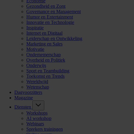
Economie
Gezondheid en Zorg
Governance en Management
Humor en Entertainment
Innovatie en Technologie
Inspiratie
Internet en Digitaal
Leiderschap en Ontwikkeling
Marketing en Sales
Motivatie
Ondernemerschap
Overheid en Politiek
Onderwijs
Sport en Teambuilding
Toekomst en Trends
Wereldwijd
Wetenschap
Dagvoorzitters
Magazine
Diensten
Workshops
AI workshop
Webinars
Sprekers trainingen