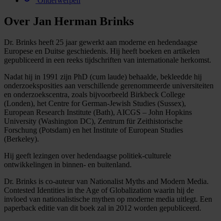
Onderwerpen
Over Jan Herman Brinks
Dr. Brinks heeft 25 jaar gewerkt aan moderne en hedendaagse
Europese en Duitse geschiedenis. Hij heeft boeken en artikelen
gepubliceerd in een reeks tijdschriften van internationale herkomst.
Nadat hij in 1991 zijn PhD (cum laude) behaalde, bekleedde hij
onderzoeksposities aan verschillende gerenommeerde universiteiten
en onderzoekscentra, zoals bijvoorbeeld Birkbeck College
(Londen), het Centre for German-Jewish Studies (Sussex),
European Research Institute (Bath), AICGS – John Hopkins
University (Washington DC), Zentrum für Zeithistorische
Forschung (Potsdam) en het Institute of European Studies
(Berkeley).
Hij geeft lezingen over hedendaagse politiek-culturele
ontwikkelingen in binnen- en buitenland.
Dr. Brinks is co-auteur van Nationalist Myths and Modern Media.
Contested Identities in the Age of Globalization waarin hij de
invloed van nationalistische mythen op moderne media uitlegt. Een
paperback editie van dit boek zal in 2012 worden gepubliceerd.