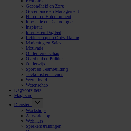
Economie
Gezondheid en Zorg
Governance en Management
Humor en Entertainment
Innovatie en Technologie
Inspiratie
Internet en Digitaal
Leiderschap en Ontwikkeling
Marketing en Sales
Motivatie
Ondernemerschap
Overheid en Politiek
Onderwijs
Sport en Teambuilding
Toekomst en Trends
Wereldwijd
Wetenschap
Dagvoorzitters
Magazine
Diensten
Workshops
AI workshop
Webinars
Sprekers trainingen