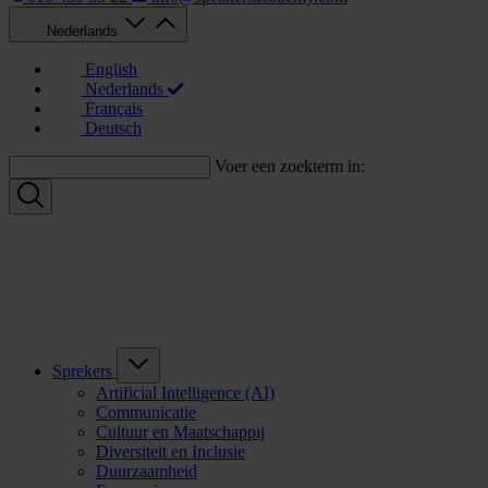
Nederlands
English
Nederlands
Français
Deutsch
Voer een zoekterm in:
Sprekers
Artificial Intelligence (AI)
Communicatie
Cultuur en Maatschappij
Diversiteit en Inclusie
Duurzaamheid