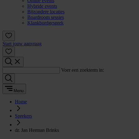
Online events
Hybride events
Bijzondere locaties
Boardroom sessies
Klankbordgesprek
Start jouw aanvraag
Voer een zoekterm in:
Menu
Home
Sprekers
dr. Jan Herman Brinks