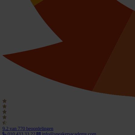
9.2
van 770 beoordelingen
010 433 33 22
info@speakersacademy.com