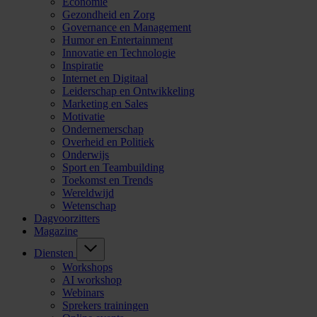
Economie
Gezondheid en Zorg
Governance en Management
Humor en Entertainment
Innovatie en Technologie
Inspiratie
Internet en Digitaal
Leiderschap en Ontwikkeling
Marketing en Sales
Motivatie
Ondernemerschap
Overheid en Politiek
Onderwijs
Sport en Teambuilding
Toekomst en Trends
Wereldwijd
Wetenschap
Dagvoorzitters
Magazine
Diensten
Workshops
AI workshop
Webinars
Sprekers trainingen