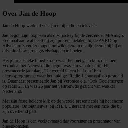
Over Jan de Hoop
Jan de Hoop werkt al vele jaren bij radio en televisie.
Jan begon zijn loopbaan als disc-jockey bij de zeezender MiAmigo.
Eenmaal aan wal heeft hij zijn presentatietalent bij de AVRO op
Hilversum 3 verder mogen ontwikkelen. In die tijd leerde hij bij de
drive-in show grote gezelschappen te boeien.
Het journalistieke bloed kroop waar het niet gaan kon, dus toen
Veronica met Nieuwsradio begon was Jan van de partij. Hij
presenteerde jarenlang ‘De wereld in een half uur’ Een
nieuwsprogramma waar het huidige ‘Radio 1 Journaal’ op gestoeld
is. Daarnaast presenteerde Jan bij Veronica o.a. ‘Ook Goeiemorgen’
op radio 2. Jan was 25 jaar het vertrouwde gezicht van wakker
Nederland.
Met zijn frisse heldere kijk op de wereld presenteerde hij het enorm
populaire ‘Ontbijtnieuws’ bij RTL4. Uiteraard met een mok die bij
zijn overhemd past.
Jan de Hoop is een veelgevraagd dagvoorzitter en presentator van
bijeenkomsten.