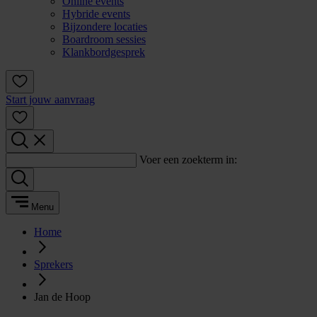
Online events
Hybride events
Bijzondere locaties
Boardroom sessies
Klankbordgesprek
Start jouw aanvraag
Voer een zoekterm in:
Menu
Home
Sprekers
Jan de Hoop