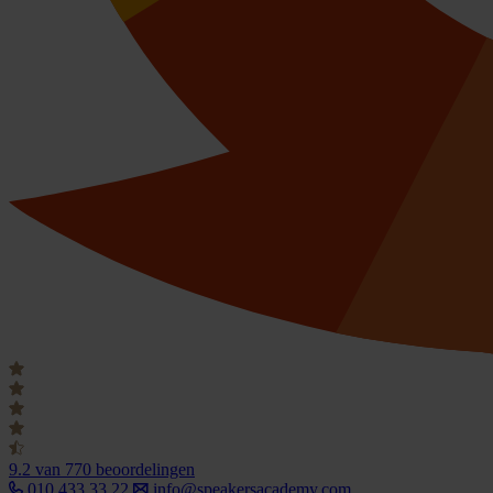
9.2
van 770 beoordelingen
010 433 33 22
info@speakersacademy.com