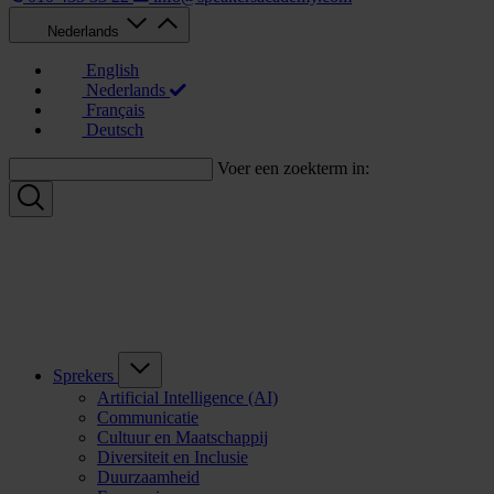
Nederlands
English
Nederlands
Français
Deutsch
Voer een zoekterm in:
Sprekers
Artificial Intelligence (AI)
Communicatie
Cultuur en Maatschappij
Diversiteit en Inclusie
Duurzaamheid