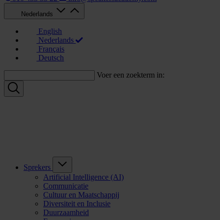
Nederlands
English
Nederlands
Français
Deutsch
Voer een zoekterm in:
Sprekers
Artificial Intelligence (AI)
Communicatie
Cultuur en Maatschappij
Diversiteit en Inclusie
Duurzaamheid