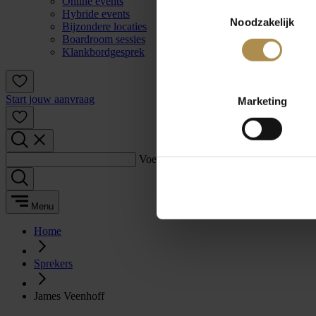
Online events
Toestemmingsselectie
Hybride events
Noodzakelijk
Bijzondere locaties
Boardroom sessies
Klankbordgesprek
Start jouw aanvraag
Marketing
Voer een zoekterm in:
Menu
Home
Sprekers
James Veenhoff