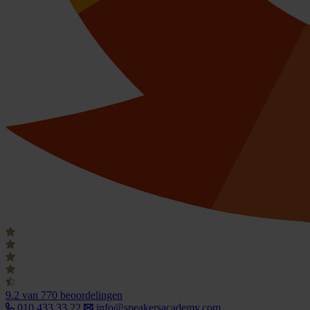
9.2
van 770 beoordelingen
010 433 33 22
info@speakersacademy.com