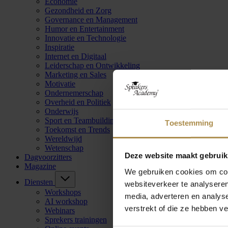
Economie
Gezondheid en Zorg
Governance en Management
Humor en Entertainment
Innovatie en Technologie
Inspiratie
Internet en Digitaal
Leiderschap en Ontwikkeling
Marketing en Sales
Motivatie
Ondernemerschap
Overheid en Politiek
Onderwijs
Sport en Teambuilding
Toestemming
Toekomst en Trends
Wereldwijd
Wetenschap
Deze website maakt gebruik
Dagvoorzitters
Magazine
We gebruiken cookies om cont
Diensten
websiteverkeer te analyseren
Workshops
media, adverteren en analys
AI workshop
verstrekt of die ze hebben v
Webinars
Sprekers trainingen