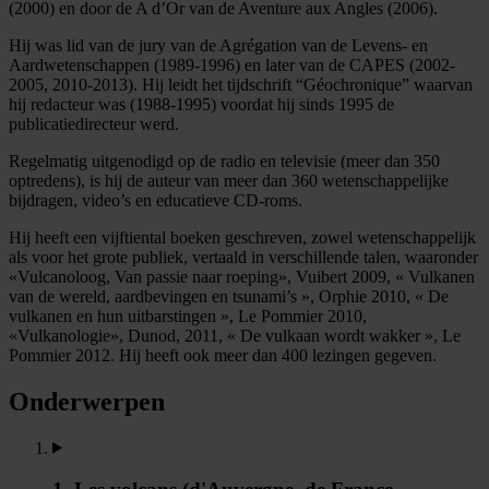
(2000) en door de A d’Or van de Aventure aux Angles (2006).
Hij was lid van de jury van de Agrégation van de Levens- en
Aardwetenschappen (1989-1996) en later van de CAPES (2002-
2005, 2010-2013). Hij leidt het tijdschrift “Géochronique” waarvan
hij redacteur was (1988-1995) voordat hij sinds 1995 de
publicatiedirecteur werd.
Regelmatig uitgenodigd op de radio en televisie (meer dan 350
optredens), is hij de auteur van meer dan 360 wetenschappelijke
bijdragen, video’s en educatieve CD-roms.
Hij heeft een vijftiental boeken geschreven, zowel wetenschappelijk
als voor het grote publiek, vertaald in verschillende talen, waaronder
«Vulcanoloog, Van passie naar roeping», Vuibert 2009, « Vulkanen
van de wereld, aardbevingen en tsunami’s », Orphie 2010, « De
vulkanen en hun uitbarstingen », Le Pommier 2010,
«Vulkanologie», Dunod, 2011, « De vulkaan wordt wakker », Le
Pommier 2012. Hij heeft ook meer dan 400 lezingen gegeven.
Onderwerpen