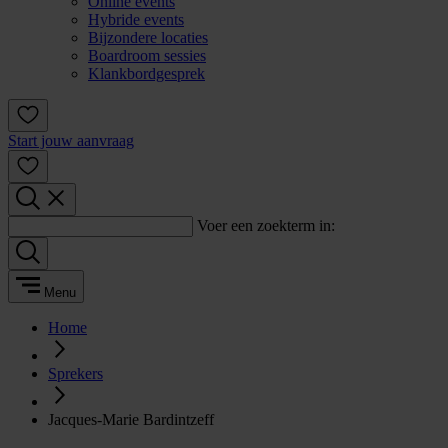
Online events
Hybride events
Bijzondere locaties
Boardroom sessies
Klankbordgesprek
Start jouw aanvraag
Voer een zoekterm in:
Menu
Home
Sprekers
Jacques-Marie Bardintzeff