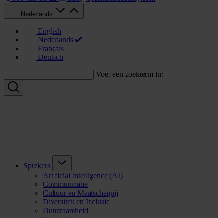
Nederlands
English
Nederlands
Français
Deutsch
Voer een zoekterm in:
Sprekers
Artificial Intelligence (AI)
Communicatie
Cultuur en Maatschappij
Diversiteit en Inclusie
Duurzaamheid