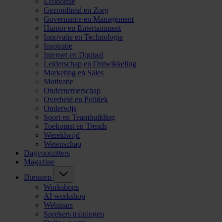
Economie
Gezondheid en Zorg
Governance en Management
Humor en Entertainment
Innovatie en Technologie
Inspiratie
Internet en Digitaal
Leiderschap en Ontwikkeling
Marketing en Sales
Motivatie
Ondernemerschap
Overheid en Politiek
Onderwijs
Sport en Teambuilding
Toekomst en Trends
Wereldwijd
Wetenschap
Dagvoorzitters
Magazine
Diensten
Workshops
AI workshop
Webinars
Sprekers trainingen