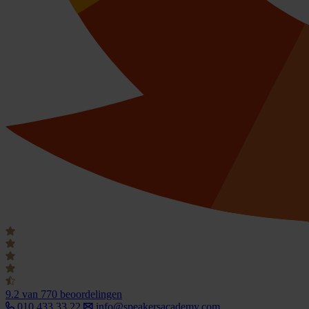
9.2
van 770 beoordelingen
010 433 33 22
info@speakersacademy.com