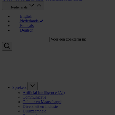
Nederlands
English
Nederlands
Français
Deutsch
Voer een zoekterm in:
Sprekers
Artificial Intelligence (AI)
Communicatie
Cultuur en Maatschappij
Diversiteit en Inclusie
Duurzaamheid