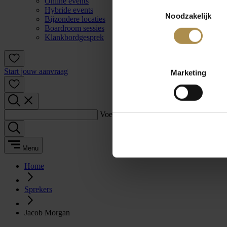
Online events
Toestemmingsselectie
Hybride events
Noodzakelijk
Bijzondere locaties
Boardroom sessies
Klankbordgesprek
Start jouw aanvraag
Marketing
Voer een zoekterm in:
Menu
Home
Sprekers
Jacob Morgan