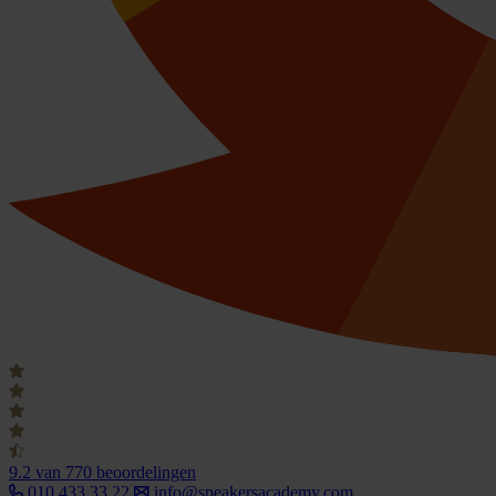
9.2
van 770 beoordelingen
010 433 33 22
info@speakersacademy.com