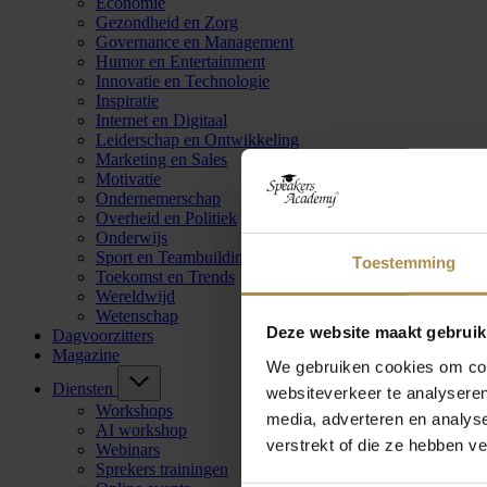
Economie
Gezondheid en Zorg
Governance en Management
Humor en Entertainment
Innovatie en Technologie
Inspiratie
Internet en Digitaal
Leiderschap en Ontwikkeling
Marketing en Sales
Motivatie
Ondernemerschap
Overheid en Politiek
Onderwijs
Sport en Teambuilding
Toestemming
Toekomst en Trends
Wereldwijd
Wetenschap
Deze website maakt gebruik
Dagvoorzitters
Magazine
We gebruiken cookies om cont
Diensten
websiteverkeer te analyseren
Workshops
media, adverteren en analys
AI workshop
verstrekt of die ze hebben v
Webinars
Sprekers trainingen