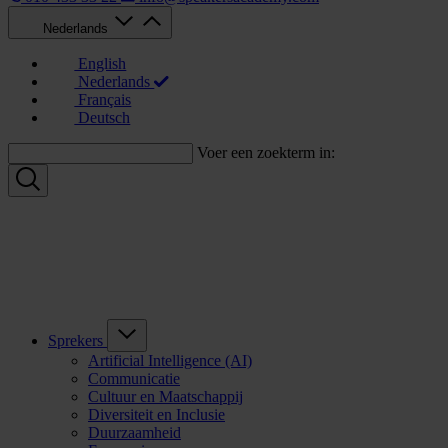
Nederlands
English
Nederlands
Français
Deutsch
Voer een zoekterm in:
Sprekers
Artificial Intelligence (AI)
Communicatie
Cultuur en Maatschappij
Diversiteit en Inclusie
Duurzaamheid