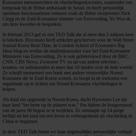
Koreaanse mensenrechten en vluchtelingenkwesties, waaronder een
toespraak bij de Britse ambassade in Seoul, en heeft persoonlijk
openbare functionarissen ontmoet zoals de Britse vicepremier Nick
Clegg en de Zuid-Koreaanse minister van Eenwording, Yu Woo-ik,
om deze kwesties te bespreken.
In februari 2013 gaf ze een TED Talk die al meer dan 2 miljoen keer
is bekeken. Hyeonseo heeft artikelen geschreven voor de Wall Street
Journal Korea Real-Time, de London School of Economics Big
Ideas blog en werkte als studentjournalist voor het Zuid-Koreaanse
Ministerie van Eenwording. Ze is ook geïnterviewd door de BBC,
CNN, CBS News, Zwitserse TV en tal van andere televisie-,
kranten- en radiokanalen in meer dan 10 landen over de hele wereld.
Ze schrijft momenteel een boek met andere vrouwelijke Noord-
Koreanen die in Zuid-Korea wonen, en hoopt in de toekomst een
organisatie op te richten om Noord-Koreaanse vluchtelingen te
helpen.
Als kind dat opgroeide in Noord-Korea, dacht Hyeonseo Lee dat
haar land “het beste op de planeet was.” Pas tijdens de hongersnood
van de jaren 90 begon ze te twijfelen. Ze ontsnapte op 14-jarige
leeftijd uit het land om een leven in verborgenheid als vluchteling in
China te beginnen.
In deze TED Talk horen we haar ongelooflijke persoonlijke verhaal