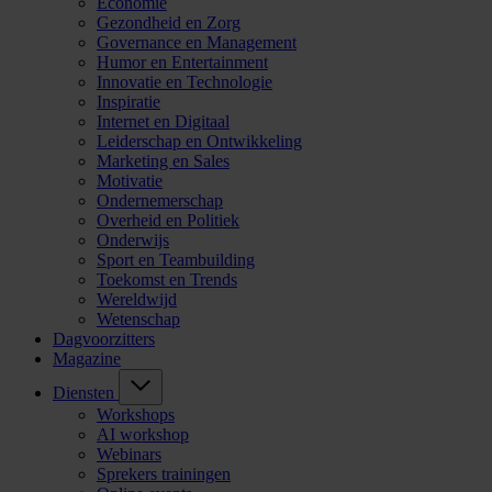
Economie
Gezondheid en Zorg
Governance en Management
Humor en Entertainment
Innovatie en Technologie
Inspiratie
Internet en Digitaal
Leiderschap en Ontwikkeling
Marketing en Sales
Motivatie
Ondernemerschap
Overheid en Politiek
Onderwijs
Sport en Teambuilding
Toekomst en Trends
Wereldwijd
Wetenschap
Dagvoorzitters
Magazine
Diensten
Workshops
AI workshop
Webinars
Sprekers trainingen