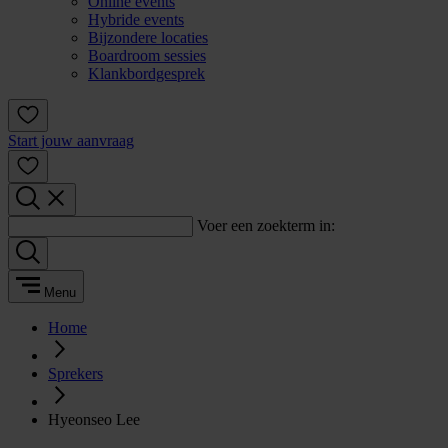
Online events
Hybride events
Bijzondere locaties
Boardroom sessies
Klankbordgesprek
Start jouw aanvraag
Voer een zoekterm in:
Menu
Home
Sprekers
Hyeonseo Lee