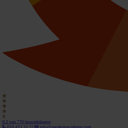
9.2
van 770 beoordelingen
010 433 33 22
info@speakersacademy.com