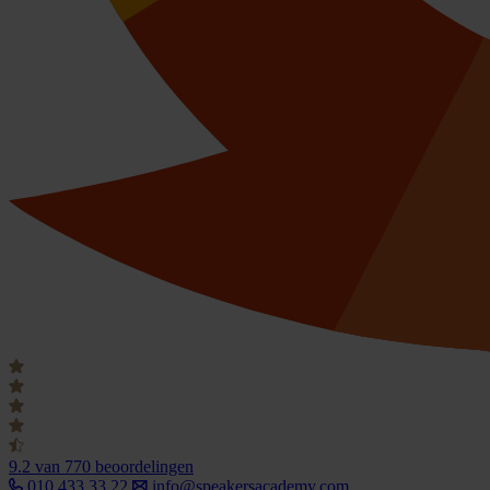
9.2
van 770 beoordelingen
010 433 33 22
info@speakersacademy.com