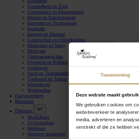
Economie
Gezondheid en Zorg
Governance en Management
Humor en Entertainment
Innovatie en Technologie
Inspiratie
Internet en Digitaal
Leiderschap en Ontwikkeling
Marketing en Sales
Motivatie
Ondernemerschap
Overheid en Politiek
Onderwijs
Sport en Teambuilding
Toestemming
Toekomst en Trends
Wereldwijd
Wetenschap
Deze website maakt gebruik
Dagvoorzitters
Magazine
We gebruiken cookies om cont
Diensten
websiteverkeer te analyseren
Workshops
media, adverteren en analys
AI workshop
verstrekt of die ze hebben v
Webinars
Sprekers trainingen