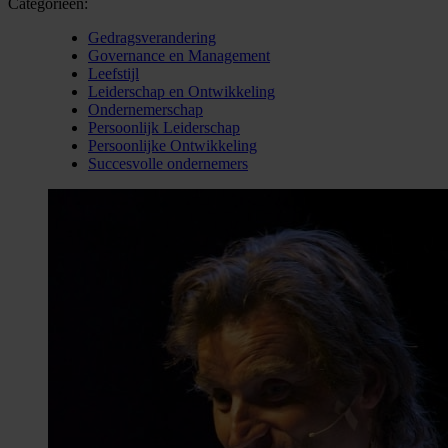
Categorieën:
Gedragsverandering
Governance en Management
Leefstijl
Leiderschap en Ontwikkeling
Ondernemerschap
Persoonlijk Leiderschap
Persoonlijke Ontwikkeling
Succesvolle ondernemers