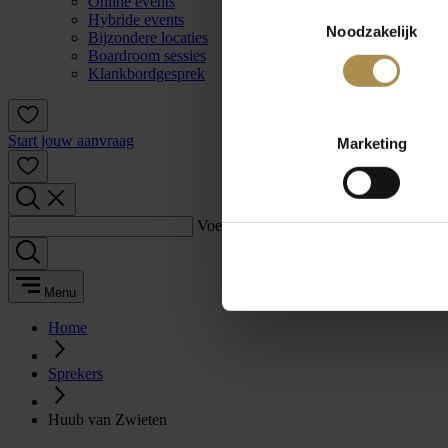
Online events
Toestemmingsselectie
Hybride events
Noodzakelijk
Bijzondere locaties
Boardroom sessies
Klankbordgesprek
Start jouw aanvraag
Marketing
Voer een zoekterm in:
Menu
Home
Sprekers
Huub van Zwieten