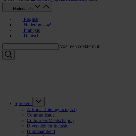
Nederlands
English
Nederlands
Français
Deutsch
Voer een zoekterm in:
Sprekers
Artificial Intelligence (AI)
Communicatie
Cultuur en Maatschappij
Diversiteit en Inclusie
Duurzaamheid