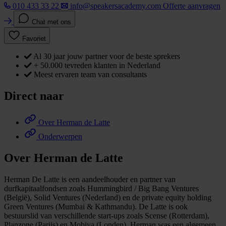
010 433 33 22
info@speakersacademy.com
Offerte aanvragen
Chat met ons
Favoriet
Al 30 jaar jouw partner voor de beste sprekers
+ 50.000 tevreden klanten in Nederland
Meest ervaren team van consultants
Direct naar
Over Herman de Latte
Onderwerpen
Over Herman de Latte
Herman De Latte is een aandeelhouder en partner van
durfkapitaalfondsen zoals Hummingbird / Big Bang Ventures
(België), Solid Ventures (Nederland) en de private equity holding
Green Ventures (Mumbai & Kathmandu). De Latte is ook
bestuurslid van verschillende start-ups zoals Scense (Rotterdam),
Planzone (Parijs) en Mobiya (Londen). Herman was een algemeen