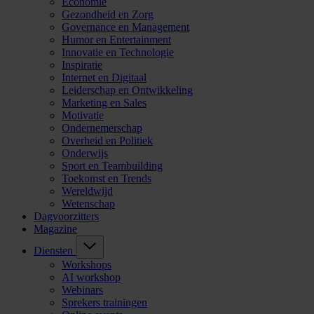
Economie
Gezondheid en Zorg
Governance en Management
Humor en Entertainment
Innovatie en Technologie
Inspiratie
Internet en Digitaal
Leiderschap en Ontwikkeling
Marketing en Sales
Motivatie
Ondernemerschap
Overheid en Politiek
Onderwijs
Sport en Teambuilding
Toekomst en Trends
Wereldwijd
Wetenschap
Dagvoorzitters
Magazine
Diensten
Workshops
AI workshop
Webinars
Sprekers trainingen