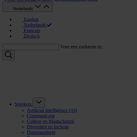
Nederlands
English
Nederlands
Français
Deutsch
Voer een zoekterm in:
Sprekers
Artificial Intelligence (AI)
Communicatie
Cultuur en Maatschappij
Diversiteit en Inclusie
Duurzaamheid