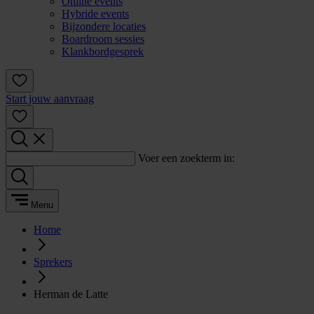
Online events
Hybride events
Bijzondere locaties
Boardroom sessies
Klankbordgesprek
Start jouw aanvraag
Voer een zoekterm in:
Menu
Home
Sprekers
Herman de Latte