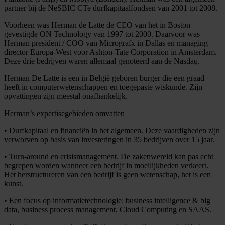
partner bij de NeSBIC CTe durfkapitaalfondsen van 2001 tot 2008.
Voorheen was Herman de Latte de CEO van het in Boston
gevestigde ON Technology van 1997 tot 2000. Daarvoor was
Herman president / COO van Micrografx in Dallas en managing
director Europa-West voor Ashton-Tate Corporation in Amsterdam.
Deze drie bedrijven waren allemaal genoteerd aan de Nasdaq.
Herman De Latte is een in België geboren burger die een graad
heeft in computerwetenschappen en toegepaste wiskunde. Zijn
opvattingen zijn meestal onafhankelijk.
Herman’s expertisegebieden omvatten
• Durfkapitaal en financiën in het algemeen. Deze vaardigheden zijn
verworven op basis van investeringen in 35 bedrijven over 15 jaar.
• Turn-around en crisismanagement. De zakenwereld kan pas echt
begrepen worden wanneer een bedrijf in moeilijkheden verkeert.
Het herstructureren van een bedrijf is geen wetenschap, het is een
kunst.
• Een focus op informatietechnologie: business intelligence & big
data, business process management, Cloud Computing en SAAS.