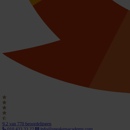
9.2
van 770 beoordelingen
010 433 33 22
info@speakersacademy.com