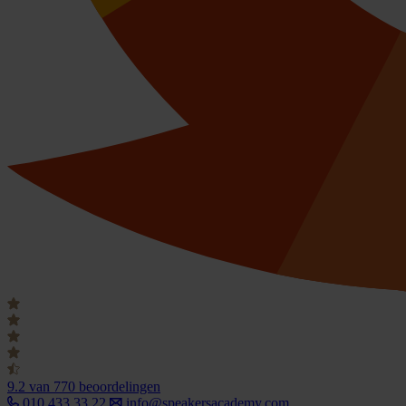
9.2
van 770 beoordelingen
010 433 33 22
info@speakersacademy.com