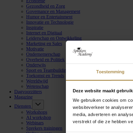
Economie
Gezondheid en Zorg
Governance en Management
Humor en Entertainment
Innovatie en Technologie
Inspiratie
Internet en Digitaal
Leiderschap en Ontwikkeling
Marketing en Sales
Motivatie
Ondernemerschap
Overheid en Politiek
Onderwijs
Sport en Teambuilding
Toestemming
Toekomst en Trends
Wereldwijd
Wetenschap
Deze website maakt gebruik
Dagvoorzitters
Magazine
We gebruiken cookies om cont
Diensten
websiteverkeer te analyseren
Workshops
media, adverteren en analys
AI workshop
verstrekt of die ze hebben v
Webinars
Sprekers trainingen