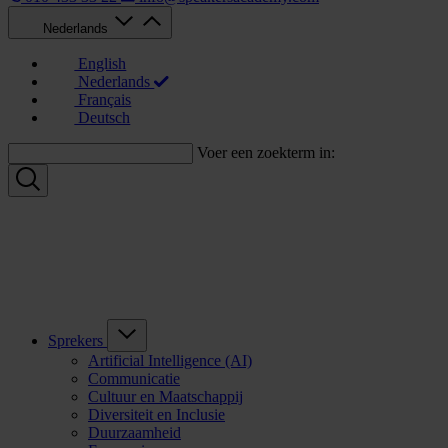
Nederlands
English
Nederlands
Français
Deutsch
Voer een zoekterm in:
Sprekers
Artificial Intelligence (AI)
Communicatie
Cultuur en Maatschappij
Diversiteit en Inclusie
Duurzaamheid