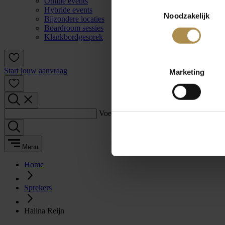
Online events
Toestemmingsselectie
Hybride events
Noodzakelijk
Bijzondere locaties
Boardroom sessies
Klankbordgesprek
Start jouw aanvraag
Marketing
Voer een zoekterm in:
Menu
Home
Sprekers
Halina Reijn