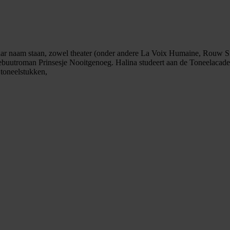
op haar naam staan, zowel theater (onder andere La Voix Humaine, Rouw Si
ebuutroman Prinsesje Nooitgenoeg. Halina studeert aan de Toneelaca
 toneelstukken,