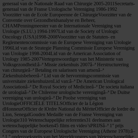
generaal van de Nationale Raad van Chirurgie 2005-2011Secretaris-
generaal van de Franse Urologische Vereniging 1986-1992
Voorzitter van de Ecole Europeenne de ChirurgieVoorzitter van de
Conventie over Gezondheidsanalyse en Beheer,
CHAMPenningmeester van de Internationale Vereniging van
Urologie (S.I.U.) 1994-1997Lid van de Society of Urologic
Oncology (USA)1998-2008Voorzitter van de Statuten- en
Reglementencommissie van de Europese Vereniging van Urologie
1996Lid van de Strategie Planning Commissie Europese Vereniging
van Urologie 1998-2004Lid van de American Association of
Urology 1985-2007Vertegenwoordiger van het Ministerie van
Volksgezondheid:â–ª Missie ziekenhuis 2007â–ª Herstructurering
van chirurgieâ–ª Betaling en salarissen van artsenâ–ª
Ziekenhuisbeheerâ–ª Lid van de hervormingscommissie van
universitaire ziekenhuizenLid van:â–ª De American Urological
Associationâ–ª De Royal Society of Medicineâ–ª De societa italiana
de urologiaâ–ª De Chileense urologische verenigingâ–ª De Duitse
vereniging van urologieâ–ª De Poolse vereniging van
UrologieOFFICIËLE TITELSOfficier de la Légion
dHonneurOfficier de lOrdre National du MériteOfficier de lordre du
Lion, SenegalGouden Medaille van de Franse Vereniging van
Urologie310 Wetenschappelijke referenties31 deelnames aan
wetenschappelijke boeken45 films en video’sPRIJSâ–ª 1° prijs
Congres van de Europese Urologische Vereniging (Athene 1978):â–
ª 1 ° onderzoeksprijs van het Wereldcongres van Wetenschappelijke