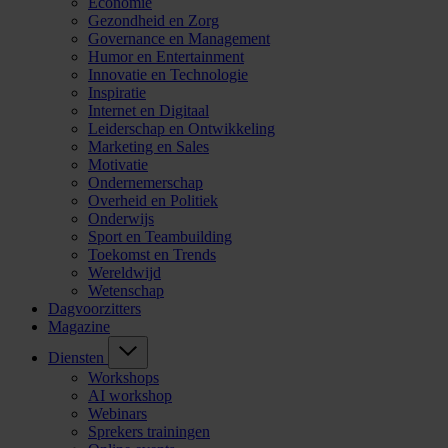
Economie
Gezondheid en Zorg
Governance en Management
Humor en Entertainment
Innovatie en Technologie
Inspiratie
Internet en Digitaal
Leiderschap en Ontwikkeling
Marketing en Sales
Motivatie
Ondernemerschap
Overheid en Politiek
Onderwijs
Sport en Teambuilding
Toekomst en Trends
Wereldwijd
Wetenschap
Dagvoorzitters
Magazine
Diensten
Workshops
AI workshop
Webinars
Sprekers trainingen