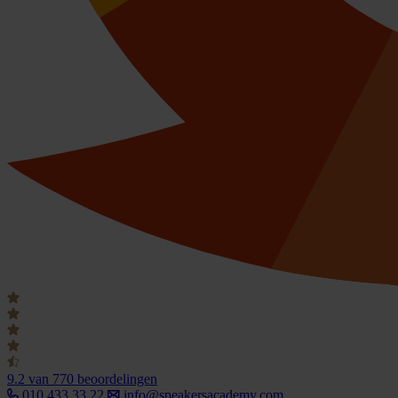
9.2
van 770 beoordelingen
010 433 33 22
info@speakersacademy.com