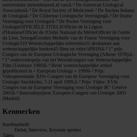
universitaire ziekenhuizenLid van:â–ª De American Urological
Associationâ–ª De Royal Society of Medicineâ–ª De Societa Italiana
de Urologiaâ–ª De Chileense Urologische Verenigingâ–ª De Duitse
Vereniging voor Urologieâ–ª De Poolse Vereniging voor
UrologieOFFICIËLE TITELSOfficier de la Légion
d'HonneurOfficier de l'Ordre National du MériteOfficier de l'ordre
du Lion, SenegalGouden Medaille van de Franse Vereniging voor
Urologie310 Wetenschappelijke referenties31 deelnames aan
wetenschappelijke boeken45 films en video'sPRIJSâ–ª 1° prijs
Congres van de Europese Urologische Vereniging (Athene 1978):â–
ª 1° onderzoeksprijs van het Wereldcongres van Wetenschappelijke
Film (Toulouse 1980)â–ª Beste wetenschappelijke artikel
gepubliceerd in « European Urology » 1999â–ª Prijs:
Videopresentatie XIVe Congres van de Europese Vereniging voor
Urologie Stockholm, 7-11 april 1999.â–ª Prijs: Video: XVIe
Congres van de Europese Vereniging voor Urologie â€“ Genève
2001â–ª Innovatieprijzen: Europees Congres van Urologie 2003
(Madrid)
Kenmerken
Inzetbaarheid:
Debat, Interview, Keynote spreker
Talen: