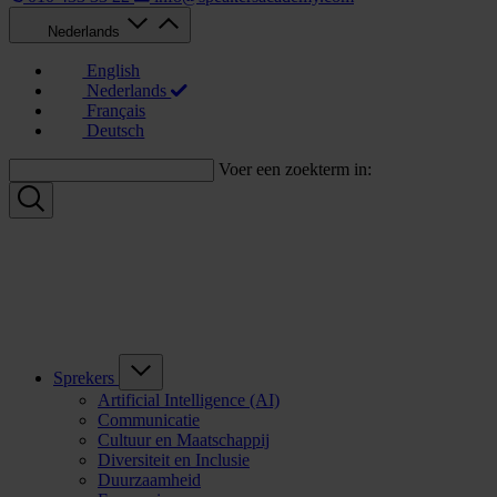
Nederlands
English
Nederlands
Français
Deutsch
Voer een zoekterm in:
Sprekers
Artificial Intelligence (AI)
Communicatie
Cultuur en Maatschappij
Diversiteit en Inclusie
Duurzaamheid