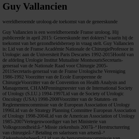
Guy Vallancien
wereldberoemde uroloog-de toekomst van de geneeskunde
Guy Vallancien is een wereldberoemde Franse uroloog. Hij
publiceerde in april 2015: Geneeskunde met dokters? waarin hij de
toekomst van het gezondheidsberoep in vraag stelt. Guy Vallancien
is: Lid van de Franse Académie Nationale de ChirurgieProfessor in
Urologie: aan de Universiteit Paris Descartes 1992-2015Hoofd van
de afdeling Urologie Institut Mutualiste MontsourisSecretaris-
generaal van de Nationale Raad voor Chirurgie 2005-
2011Secretaris-generaal van de Franse Urologische Vereniging
1986-1992 Voorzitter van de Ecole Europeenne de
ChirurgieVoorzitter van de Convention on Health Analysis and
Management, CHAMPenningmeester van de International Society
of Urology (S.I.U.) 1994-1997Lid van de Society of Urologic
Oncology (USA) 1998-2008Voorzitter van de Statuten- en
Reglementencommissie van de European Association of Urology
1996Lid van de Strategy Planning Committee European Association
of Urology 1998-2004Lid van de American Association of Urology
1985-2007Vertegenwoordiger van het Ministerie van
Volksgezondheid:â–ª Missie ziekenhuis 2007â–ª Herstructurering
van chirurgieâ–ª Betaling en salarissen van artsenâ–ª
Ziekenhuisbeheerâ–ª Lid van de hervormingscommissie van