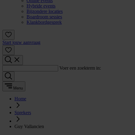
Online events
Hybride events
Bijzondere locaties
Boardroom sessies
Klankbordgesprek
Start jouw aanvraag
Voer een zoekterm in:
Menu
Home
Sprekers
Guy Vallancien