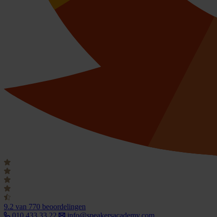
9.2
van 770 beoordelingen
010 433 33 22
info@speakersacademy.com