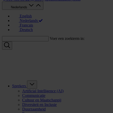
Nederlands
English
Nederlands
Français
Deutsch
Voer een zoekterm in:
Sprekers
Artificial Intelligence (AI)
Communicatie
Cultuur en Maatschappij
Diversiteit en Inclusie
Duurzaamheid