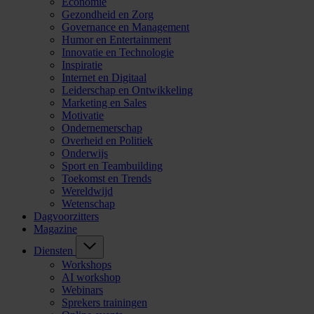
Economie
Gezondheid en Zorg
Governance en Management
Humor en Entertainment
Innovatie en Technologie
Inspiratie
Internet en Digitaal
Leiderschap en Ontwikkeling
Marketing en Sales
Motivatie
Ondernemerschap
Overheid en Politiek
Onderwijs
Sport en Teambuilding
Toekomst en Trends
Wereldwijd
Wetenschap
Dagvoorzitters
Magazine
Diensten
Workshops
AI workshop
Webinars
Sprekers trainingen