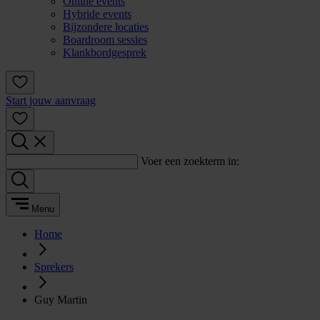
Online events
Hybride events
Bijzondere locaties
Boardroom sessies
Klankbordgesprek
Start jouw aanvraag
Voer een zoekterm in:
Menu
Home
Sprekers
Guy Martin