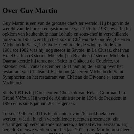
Over Guy Martin
Guy Martin is een van de grootste chefs ter wereld. Hij begon in de
wereld van de horeca en gastronomie van 1976 tot 1981, waarbij hij
opklom van keukenhulp naar 1e hulp en sous-chef in verschillende
huizen. In 1981 werd hij chef-kok in Château de Coudrée (4 sterren
Michelin) in Sciez, in Savoie. Gedurende de winterperiode van
1981 tot 1982 was hij, nog steeds in Savoie, in La Clusaz, chef van
Hôtel Carlina (3 sterren Michelin) en Beaulieu (2 sterren Michelin).
Daarna keerde hij terug naar Sciez in Château de Coudrée, tot
oktober 1983. Vanaf december 1983 nam hij de leiding over het
restaurant van Château d’Esclimont (4 sterren Michelin) in Saint
Symphorien en het restaurant van Château de Divonne (4 sterren
Michelin).
Sinds 1991 is hij Directeur en Chef-kok van Relais Gourmand Le
Grand Véfour. Hij werd de Administrator in 1994, de President in
1995 en is sinds januari 2011 eigenaar.
Tussen 1996 en 2011 is hij de auteur van 26 kookboeken en
werken, waarin hij zijn verschillende recepten presenteert, zijn
ervaringen op verschillende manieren, allemaal even leerzaam. Hij
bereidt 3 nieuwe werken voor het jaar 2012. Guy Martin presenteert