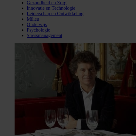
Gezondheid en Zorg
Innovatie en Technologie
Leiderschap en Ontwikkeling
Milieu
Onderwijs
Psychologie
Stressmanagement