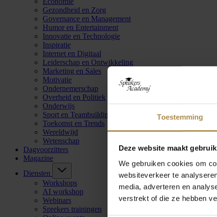
Economie
Gezondheid en Zorg
Governance en Management
Humor en Entertainment
Innovatie en Technologie
Inspiratie
Internet en Digitaal
Leiderschap en Ontwikkeling
Marketing en Sales
Motivatie
Ondernemerschap
Overheid en Politiek
Onderwijs
Sport en Teambuilding
Toestemming
Toekomst en Trends
Wereldwijd
Wetenschap
Deze website maakt gebruik
Dagvoorzitters
Magazine
We gebruiken cookies om cont
Diensten
websiteverkeer te analyseren
Workshops
media, adverteren en analys
AI workshop
verstrekt of die ze hebben v
Webinars
Sprekers trainingen