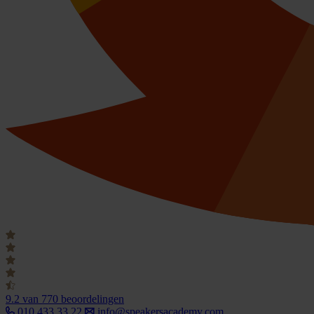
9.2
van 770 beoordelingen
010 433 33 22
info@speakersacademy.com