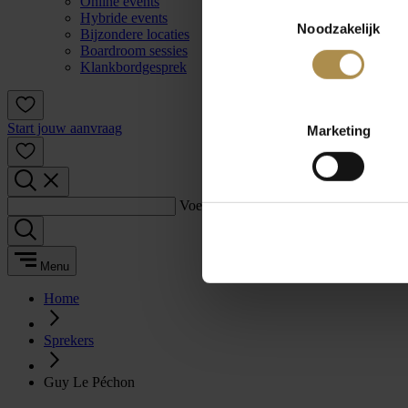
Online events
Toestemmingsselectie
Hybride events
Noodzakelijk
Bijzondere locaties
Boardroom sessies
Klankbordgesprek
Start jouw aanvraag
Marketing
Voer een zoekterm in:
Menu
Home
Sprekers
Guy Le Péchon