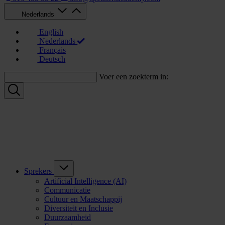
Nederlands
English
Nederlands
Français
Deutsch
Voer een zoekterm in:
Sprekers
Artificial Intelligence (AI)
Communicatie
Cultuur en Maatschappij
Diversiteit en Inclusie
Duurzaamheid