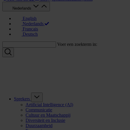
Nederlands
English
Nederlands
Français
Deutsch
Voer een zoekterm in:
Sprekers
Artificial Intelligence (AI)
Communicatie
Cultuur en Maatschappij
Diversiteit en Inclusie
Duurzaamheid