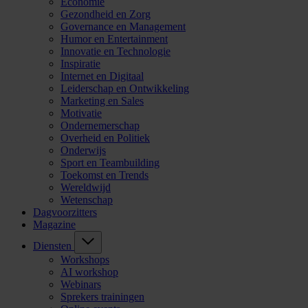
Economie
Gezondheid en Zorg
Governance en Management
Humor en Entertainment
Innovatie en Technologie
Inspiratie
Internet en Digitaal
Leiderschap en Ontwikkeling
Marketing en Sales
Motivatie
Ondernemerschap
Overheid en Politiek
Onderwijs
Sport en Teambuilding
Toekomst en Trends
Wereldwijd
Wetenschap
Dagvoorzitters
Magazine
Diensten
Workshops
AI workshop
Webinars
Sprekers trainingen