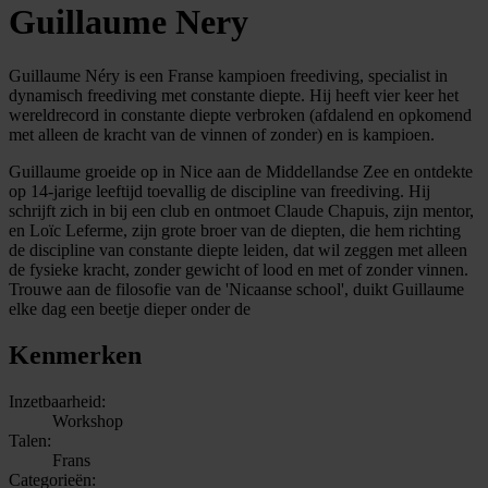
Guillaume Nery
Guillaume Néry is een Franse kampioen freediving, specialist in
dynamisch freediving met constante diepte. Hij heeft vier keer het
wereldrecord in constante diepte verbroken (afdalend en opkomend
met alleen de kracht van de vinnen of zonder) en is kampioen.
Guillaume groeide op in Nice aan de Middellandse Zee en ontdekte
op 14-jarige leeftijd toevallig de discipline van freediving. Hij
schrijft zich in bij een club en ontmoet Claude Chapuis, zijn mentor,
en Loïc Leferme, zijn grote broer van de diepten, die hem richting
de discipline van constante diepte leiden, dat wil zeggen met alleen
de fysieke kracht, zonder gewicht of lood en met of zonder vinnen.
Trouwe aan de filosofie van de 'Nicaanse school', duikt Guillaume
elke dag een beetje dieper onder de
Kenmerken
Inzetbaarheid:
Workshop
Talen:
Frans
Categorieën: