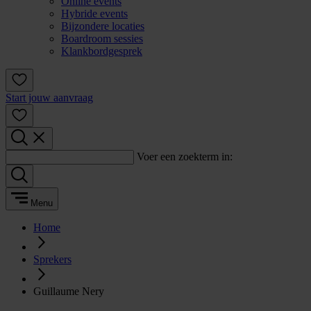
Online events
Hybride events
Bijzondere locaties
Boardroom sessies
Klankbordgesprek
Start jouw aanvraag
Voer een zoekterm in:
Menu
Home
Sprekers
Guillaume Nery