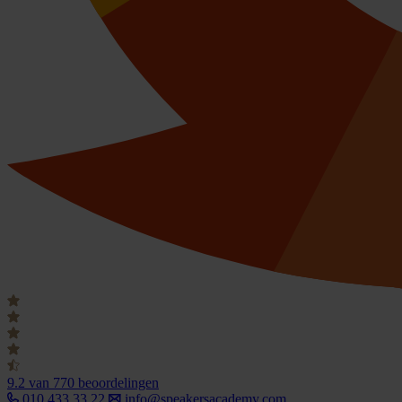
9.2
van 770 beoordelingen
010 433 33 22
info@speakersacademy.com