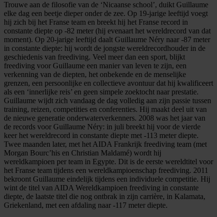
Trouwe aan de filosofie van de ‘Nicaanse school’, duikt Guillaume
elke dag een beetje dieper onder de zee. Op 19-jarige leeftijd voegt
hij zich bij het Franse team en breekt hij het Franse record in
constante diepte op -82 meter (hij evenaart het wereldrecord van dat
moment). Op 20-jarige leeftijd daalt Guillaume Néry naar -87 meter
in constante diepte: hij wordt de jongste wereldrecordhouder in de
geschiedenis van freediving. Veel meer dan een sport, blijkt
freediving voor Guillaume een manier van leven te zijn, een
verkenning van de diepten, het onbekende en de menselijke
grenzen, een persoonlijke en collectieve avontuur dat hij kwalificeert
als een ‘innerlijke reis’ en geen simpele zoektocht naar prestatie.
Guillaume wijdt zich vandaag de dag volledig aan zijn passie tussen
training, reizen, competities en conferenties. Hij maakt deel uit van
de nieuwe generatie onderwaterverkenners. 2008 was het jaar van
de records voor Guillaume Néry: in juli breekt hij voor de vierde
keer het wereldrecord in constante diepte met -113 meter diepte.
Twee maanden later, met het AIDA Frankrijk freediving team (met
Morgan Bourc’his en Christian Maldamé) wordt hij
wereldkampioen per team in Egypte. Dit is de eerste wereldtitel voor
het Franse team tijdens een wereldkampioenschap freediving. 2011
bekroont Guillaume eindelijk tijdens een individuele competitie. Hij
wint de titel van AIDA Wereldkampioen freediving in constante
diepte, de laatste titel die nog ontbrak in zijn carrière, in Kalamata,
Griekenland, met een afdaling naar -117 meter diepte.