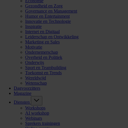
Economie
Gezondheid en Zorg
Governance en Management
Humor en Entertainment
Innovatie en Technologie
Inspiratie
Internet en Digitaal
Leiderschap en Ontwikkeling
Marketing en Sales
Motivatie
Ondernemerschap
Overheid en Politiek
Onderwijs
Sport en Teambuilding
Toekomst en Trends
Wereldwijd
Wetenschap
Dagvoorzitters
Magazine
Diensten
Workshops
AI workshop
Webinars
Sprekers trainingen