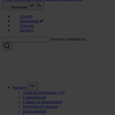
Nederlands
English
Nederlands
Français
Deutsch
Voer een zoekterm in:
Sprekers
Artificial Intelligence (AI)
Communicatie
Cultuur en Maatschappij
Diversiteit en Inclusie
Duurzaamheid