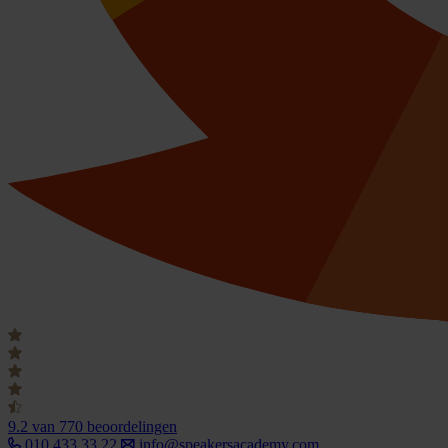
9.2
van 770 beoordelingen
010 433 33 22
info@speakersacademy.com