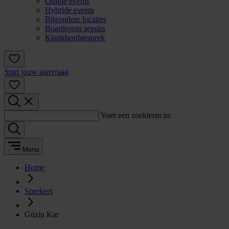
Online events
Hybride events
Bijzondere locaties
Boardroom sessies
Klankbordgesprek
Start jouw aanvraag
Voer een zoekterm in:
Menu
Home
Sprekers
Güzin Kar