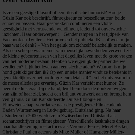
Is ze een geestige filosoof of een filosofische humorist? Hoe je
Güzin Kar ook beschrijft, filmregisseur en bestsellerauteur, beide
schoenen passen: Haar gesprekken combineren een vlotte
geestigheid met verrassende wendingen, leidend tot onverwachte
inzichten. Haar onderwerpen: – Gender rampen in het tijdperk van
Facebook en Twitter – Het privé en het publieke IK – of weet mijn
baas wat ik denk? – Van het geluk om zichzelf belachelijk te maken.
Als een scherpe waarnemer van menselijke zwakheden verweeft ze
de kleine gebeurtenissen van het dagelijks leven met de grote vragen
van het moderne bestaan: Hebben we eigenlijk de partner die we
verdienen? Lijdt het leven aan een slechte adem? Waarom is mijn
hond gelukkiger dan ik? Op een unieke manier vindt ze betekenis in
gemakkelijk over het hoofd geziene details â€“ en het universum in
de meest alledaagse ervaring. Güzin Kar verleidt met humor: Ze
neemt de luisteraar bij de hand, leidt hem door de donkere wegen
van zijn of haar ziel, steekt een briljant vuurwerk aan en brengt hem
veilig thuis. Güzin Kar studeerde Duitse filologie en
Filmwetenschap, voordat ze naar de prestigieuze Filmacademie
Baden Württemberg in Ludwigsburg, Duitsland ging. Na haar
afstuderen in 2000 werkt ze in Zwitserland en Duitsland als
scenarioschrijver en filmregisseur. Verschillende kaskrakers dragen
haar handtekening, met actrices als Veronica Ferres, Meret Becker,
Christiane Paul en acteurs als Mike Müller of Hanspeter Müller-