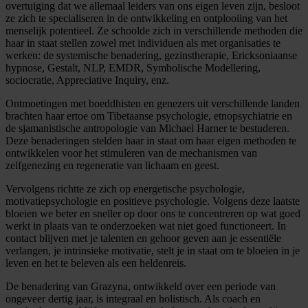
overtuiging dat we allemaal leiders van ons eigen leven zijn, besloot
ze zich te specialiseren in de ontwikkeling en ontplooiing van het
menselijk potentieel. Ze schoolde zich in verschillende methoden die
haar in staat stellen zowel met individuen als met organisaties te
werken: de systemische benadering, gezinstherapie, Ericksoniaanse
hypnose, Gestalt, NLP, EMDR, Symbolische Modellering,
sociocratie, Appreciative Inquiry, enz.
Ontmoetingen met boeddhisten en genezers uit verschillende landen
brachten haar ertoe om Tibetaanse psychologie, etnopsychiatrie en
de sjamanistische antropologie van Michael Harner te bestuderen.
Deze benaderingen stelden haar in staat om haar eigen methoden te
ontwikkelen voor het stimuleren van de mechanismen van
zelfgenezing en regeneratie van lichaam en geest.
Vervolgens richtte ze zich op energetische psychologie,
motivatiepsychologie en positieve psychologie. Volgens deze laatste
bloeien we beter en sneller op door ons te concentreren op wat goed
werkt in plaats van te onderzoeken wat niet goed functioneert. In
contact blijven met je talenten en gehoor geven aan je essentiële
verlangen, je intrinsieke motivatie, stelt je in staat om te bloeien in je
leven en het te beleven als een heldenreis.
De benadering van Grazyna, ontwikkeld over een periode van
ongeveer dertig jaar, is integraal en holistisch. Als coach en