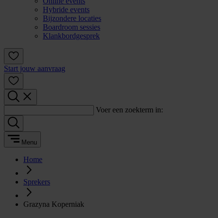
Online events
Hybride events
Bijzondere locaties
Boardroom sessies
Klankbordgesprek
Start jouw aanvraag
Voer een zoekterm in:
Menu
Home
Sprekers
Grazyna Koperniak