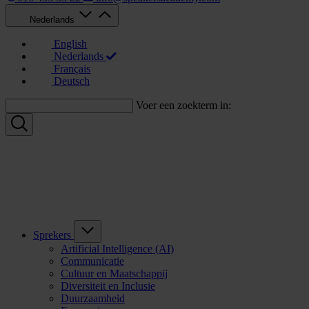
Nederlands
English
Nederlands
Français
Deutsch
Voer een zoekterm in:
Sprekers
Artificial Intelligence (AI)
Communicatie
Cultuur en Maatschappij
Diversiteit en Inclusie
Duurzaamheid