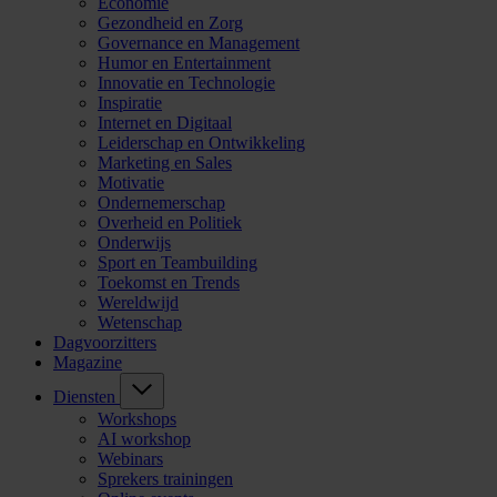
Economie
Gezondheid en Zorg
Governance en Management
Humor en Entertainment
Innovatie en Technologie
Inspiratie
Internet en Digitaal
Leiderschap en Ontwikkeling
Marketing en Sales
Motivatie
Ondernemerschap
Overheid en Politiek
Onderwijs
Sport en Teambuilding
Toekomst en Trends
Wereldwijd
Wetenschap
Dagvoorzitters
Magazine
Diensten
Workshops
AI workshop
Webinars
Sprekers trainingen