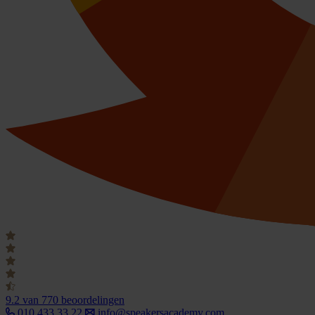
9.2
van 770 beoordelingen
010 433 33 22
info@speakersacademy.com