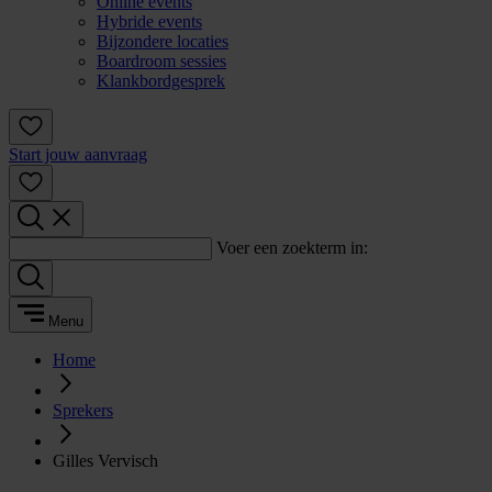
Online events
Hybride events
Bijzondere locaties
Boardroom sessies
Klankbordgesprek
Start jouw aanvraag
Voer een zoekterm in:
Menu
Home
Sprekers
Gilles Vervisch