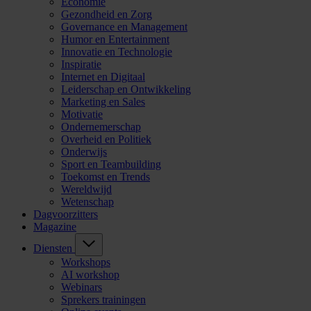
Economie
Gezondheid en Zorg
Governance en Management
Humor en Entertainment
Innovatie en Technologie
Inspiratie
Internet en Digitaal
Leiderschap en Ontwikkeling
Marketing en Sales
Motivatie
Ondernemerschap
Overheid en Politiek
Onderwijs
Sport en Teambuilding
Toekomst en Trends
Wereldwijd
Wetenschap
Dagvoorzitters
Magazine
Diensten
Workshops
AI workshop
Webinars
Sprekers trainingen