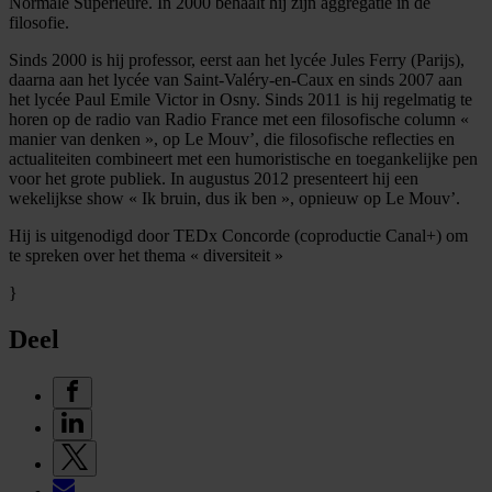
Normale Supérieure. In 2000 behaalt hij zijn aggregatie in de
filosofie.
Sinds 2000 is hij professor, eerst aan het lycée Jules Ferry (Parijs),
daarna aan het lycée van Saint-Valéry-en-Caux en sinds 2007 aan
het lycée Paul Emile Victor in Osny. Sinds 2011 is hij regelmatig te
horen op de radio van Radio France met een filosofische column «
manier van denken », op Le Mouv’, die filosofische reflecties en
actualiteiten combineert met een humoristische en toegankelijke pen
voor het grote publiek. In augustus 2012 presenteert hij een
wekelijkse show « Ik bruin, dus ik ben », opnieuw op Le Mouv’.
Hij is uitgenodigd door TEDx Concorde (coproductie Canal+) om
te spreken over het thema « diversiteit »
}
Deel