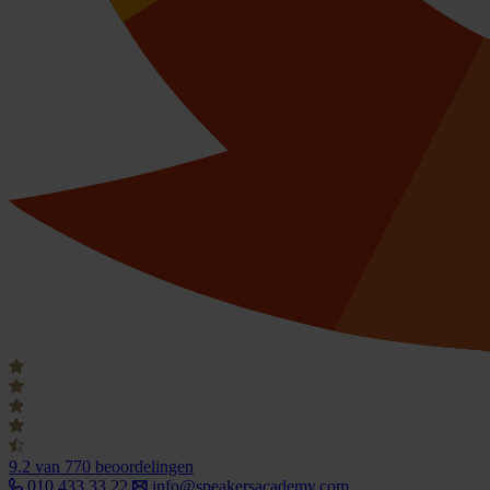
9.2
van 770 beoordelingen
010 433 33 22
info@speakersacademy.com