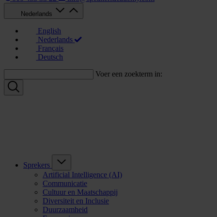
Nederlands
English
Nederlands
Français
Deutsch
Voer een zoekterm in:
Sprekers
Artificial Intelligence (AI)
Communicatie
Cultuur en Maatschappij
Diversiteit en Inclusie
Duurzaamheid