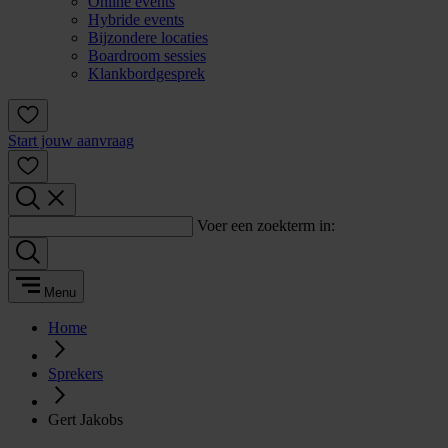
Online events
Hybride events
Bijzondere locaties
Boardroom sessies
Klankbordgesprek
Start jouw aanvraag
Voer een zoekterm in:
Menu
Home
Sprekers
Gert Jakobs