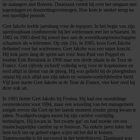
de managers niet floreren. Daarnaast vertelt hij over het omgaan met
tegenslagen en doorzettingsvermogen. Hoe kom je sterker terug na
een moeilijke periode.
Gert Jakobs leefde jarenlang voor de topsport. In het begin van zijn
sportloopbaan combineerde hij het wielrennen met het schaatsen. In
1982 en 1983 deed hij zowel mee aan de wereldkampioenschappen
schaatsen als wielrennen. Op zijn 21e, in 1985, koos Gert Jakobs
definitief voor het wielrennen. Gert Jakobs was een super knecht.
Hij trok jaren lang de sprint aan voor Jean-Paul van Poppel en
loodste Erik Breukink in 1990 naar een derde plaats in de Tour de
France. Gert cijferde zichzelf volledig weg voor de kopmannen en
reed altijd in dienst van de ploeg. Hij was geliefd bij de ploegleiders
omdat hij zich altijd aan zijn taken en verantwoordelijkheden hield.
Vijf keer startte Gert Jakobs in de Tour de France, vier keer reed hij
deze ook uit.
In 1993 fietste Gert Jakobs bij Festina. Hij had een mondelinge
overeenkomst voor 1994, maar een wisseling van het management
zorgde ervoor dat Gert op het laatste moment zonder ploeg kwam te
zitten. Noodgedwongen moest hij zijn carrière voortijdig
beëindigen. Hij kwam in ’het zwarte gat’ en had moeite om een
maatschappelijke carrière op te bouwen. Na enkele jaren lukte het
hem toch om op geheel eigen wijze uit het dal te komen.
Tegenwoordig is hij succesvol in het bedrijfsleven. Daarnaast was