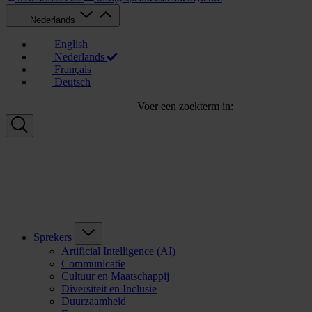
Nederlands
English
Nederlands
Français
Deutsch
Voer een zoekterm in:
Sprekers
Artificial Intelligence (AI)
Communicatie
Cultuur en Maatschappij
Diversiteit en Inclusie
Duurzaamheid