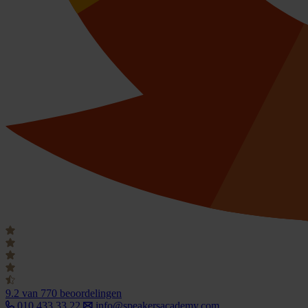
9.2
van 770 beoordelingen
010 433 33 22
info@speakersacademy.com