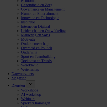
Economie
Gezondheid en Zorg
Governance en Management
Humor en Entertainment
Innovatie en Technologie
Inspiratie
Internet en Digitaal
Leiderschap en Ontwikkeling
Marketing en Sales
Motivatie
Ondernemerschap
Overheid en Politiek
Onderwijs
Sport en Teambuilding
Toekomst en Trends
Wereldwijd
Wetenschap
Dagvoorzitters
Magazine
Diensten
Workshops
AI workshop
Webinars
Sprekers trainingen