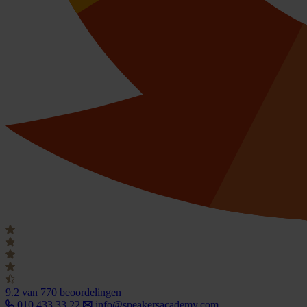
9.2
van 770 beoordelingen
010 433 33 22
info@speakersacademy.com