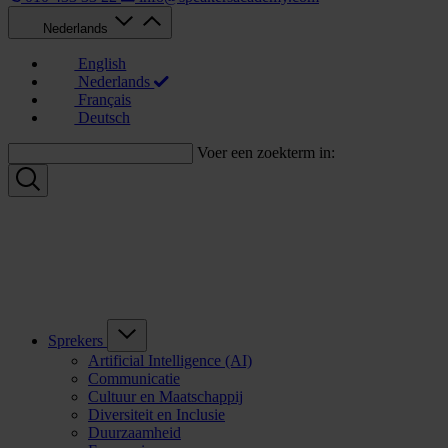
Nederlands
English
Nederlands
Français
Deutsch
Voer een zoekterm in:
Sprekers
Artificial Intelligence (AI)
Communicatie
Cultuur en Maatschappij
Diversiteit en Inclusie
Duurzaamheid