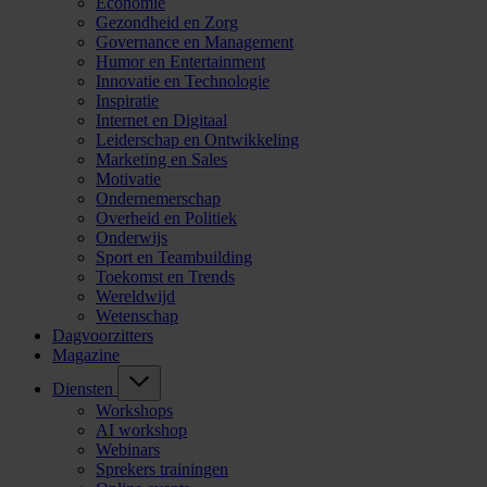
Economie
Gezondheid en Zorg
Governance en Management
Humor en Entertainment
Innovatie en Technologie
Inspiratie
Internet en Digitaal
Leiderschap en Ontwikkeling
Marketing en Sales
Motivatie
Ondernemerschap
Overheid en Politiek
Onderwijs
Sport en Teambuilding
Toekomst en Trends
Wereldwijd
Wetenschap
Dagvoorzitters
Magazine
Diensten
Workshops
AI workshop
Webinars
Sprekers trainingen