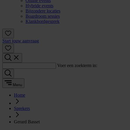
Online events
Hybride events
Bijzondere locaties
Boardroom sessies
Klankbordgesprek
Start jouw aanvraag
Voer een zoekterm in:
Menu
Home
Sprekers
Gerard Basset