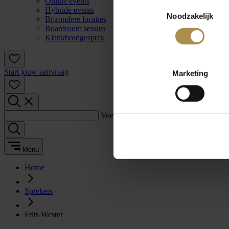
Online events
Toestemmingsselectie
Hybride events
Noodzakelijk
Bijzondere locaties
Boardroom sessies
Klankbordgesprek
Start jouw aanvraag
Marketing
Voer een zoekterm in:
Menu
Home
Sprekers
Frits Wester