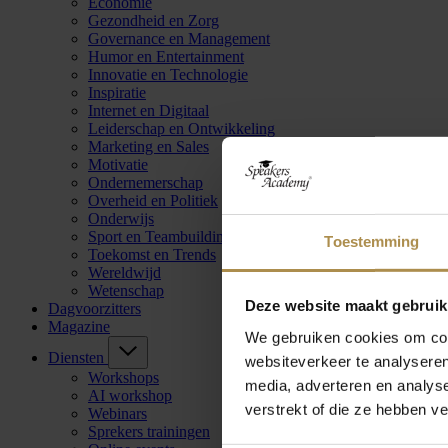
Economie
Gezondheid en Zorg
Governance en Management
Humor en Entertainment
Innovatie en Technologie
Inspiratie
Internet en Digitaal
Leiderschap en Ontwikkeling
Marketing en Sales
Motivatie
Ondernemerschap
Overheid en Politiek
Onderwijs
Sport en Teambuilding
Toestemming
Toekomst en Trends
Wereldwijd
Wetenschap
Deze website maakt gebruik
Dagvoorzitters
Magazine
We gebruiken cookies om cont
Diensten
websiteverkeer te analyseren
Workshops
media, adverteren en analys
AI workshop
verstrekt of die ze hebben v
Webinars
Sprekers trainingen