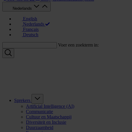
Nederlands
English
Nederlands
Français
Deutsch
Voer een zoekterm in:
Sprekers
Artificial Intelligence (AI)
Communicatie
Cultuur en Maatschappij
Diversiteit en Inclusie
Duurzaamheid