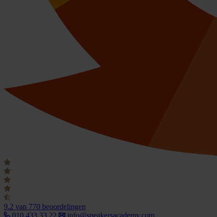
9.2
van 770 beoordelingen
010 433 33 22
info@speakersacademy.com