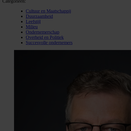
Categorieën:
Cultuur en Maatschappij
Duurzaamheid
Leefstijl
Milieu
Ondernemerschap
Overheid en Politiek
Succesvolle ondernemers