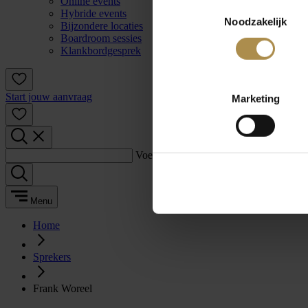
Online events
Toestemmingsselectie
Hybride events
Noodzakelijk
Bijzondere locaties
Boardroom sessies
Klankbordgesprek
Start jouw aanvraag
Marketing
Voer een zoekterm in:
Menu
Home
Sprekers
Frank Woreel