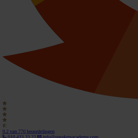
9.2
van 770 beoordelingen
010 433 33 22
info@speakersacademy.com