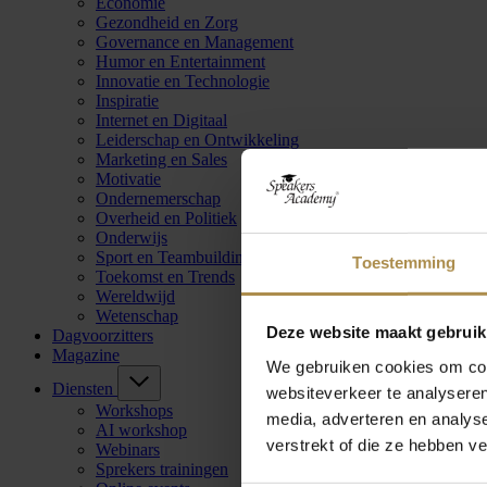
Economie
Gezondheid en Zorg
Governance en Management
Humor en Entertainment
Innovatie en Technologie
Inspiratie
Internet en Digitaal
Leiderschap en Ontwikkeling
Marketing en Sales
Motivatie
Ondernemerschap
Overheid en Politiek
Onderwijs
Sport en Teambuilding
Toestemming
Toekomst en Trends
Wereldwijd
Wetenschap
Deze website maakt gebruik
Dagvoorzitters
Magazine
We gebruiken cookies om cont
Diensten
websiteverkeer te analyseren
Workshops
media, adverteren en analys
AI workshop
verstrekt of die ze hebben v
Webinars
Sprekers trainingen