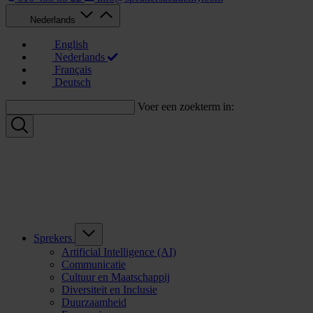
Nederlands
English
Nederlands
Français
Deutsch
Voer een zoekterm in:
Sprekers
Artificial Intelligence (AI)
Communicatie
Cultuur en Maatschappij
Diversiteit en Inclusie
Duurzaamheid