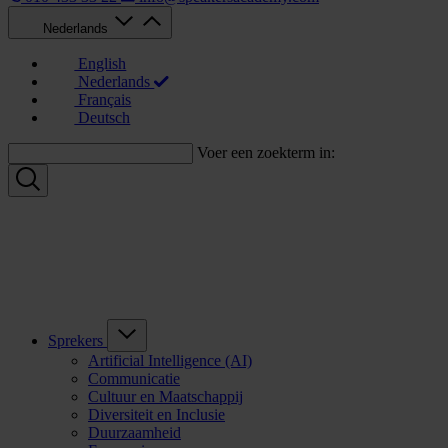
Nederlands
English
Nederlands
Français
Deutsch
Voer een zoekterm in:
Sprekers
Artificial Intelligence (AI)
Communicatie
Cultuur en Maatschappij
Diversiteit en Inclusie
Duurzaamheid