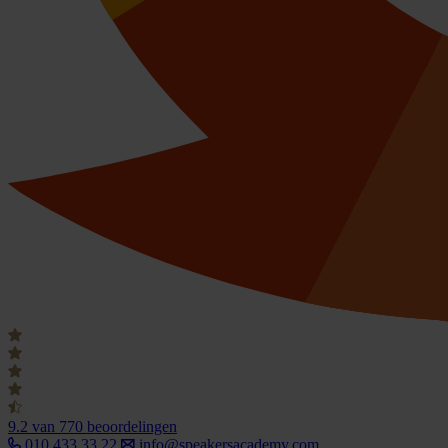
9.2
van 770 beoordelingen
010 433 33 22
info@speakersacademy.com