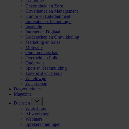
Economie
Gezondheid en Zorg
Governance en Management
Humor en Entertainment
Innovatie en Technologie
Inspiratie
Internet en Digitaal
Leiderschap en Ontwikkeling
Marketing en Sales
Motivatie
Ondernemerschap
Overheid en Politiek
Onderwijs
Sport en Teambuilding
Toekomst en Trends
Wereldwijd
Wetenschap
Dagvoorzitters
Magazine
Diensten
Workshops
AI workshop
Webinars
Sprekers trainingen