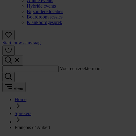
Online events
Hybride events
Bijzondere locaties
Boardroom sessies
Klankbordgesprek
Start jouw aanvraag
Voer een zoekterm in:
Menu
Home
Sprekers
François d’ Aubert