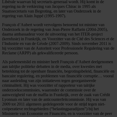
Libérale waarvan hij secretaris-generaal wordt. Hij komt in de
regering na de verkiezing van Jacques Chirac in 1995 als
Staatssecretaris van Begroting, en later van Onderzoek in de
regering van Alain Juppé (1995-1997).
François d’Aubert wordt vervolgens benoemd tot minister van
Onderzoek in de regering van Jean-Pierre Raffarin (2004-2005),
daarna ambassadeur voor de uitvoering van het ITER-project
(kernfusie) in Frankrijk, en Voorzitter van de Cité des Sciences et de
l’Industrie en van de Géode (2007-2009). Sinds november 2011 is
hij voorzitter van de Autoriteit voor Professionele Regulering van de
Reclame (ARPP) als gekwalificeerde persoon.
Als parlementslid en minister heeft François d’Aubert deelgenomen
aan talrijke politieke debatten in de media, over kwesties met
betrekking tot de openbare financiën, begrotingsbeleid, financiële en
bancaire regulering, en problemen van financiële corruptie… vooral
naar aanleiding van zijn initiatieven tegen georganiseerde
criminaliteit. Hij was voorzitter of rapporteur van talrijke
onderzoekscommissies, waaronder de commissie over de
aanwezigheid van de maffia in Frankrijk, over de zaak van Crédit
Lyonnais en later van de anticounterfeitcommissie. Hij was van
2009 tot 2011 algemeen gedelegeerde voor de strijd tegen niet-
coöperatieve rechtsgebieden (“belastingparadijzen”) bij het
Ministerie van Economie en Financiën, en is voorzitter van de peer