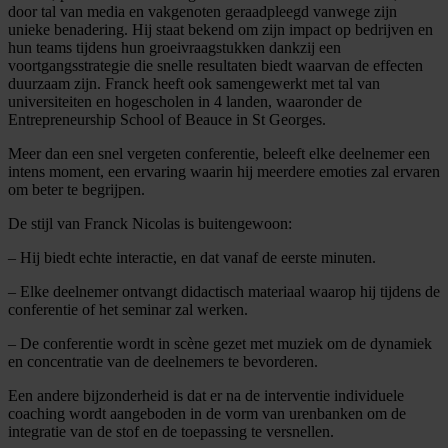
door tal van media en vakgenoten geraadpleegd vanwege zijn
unieke benadering. Hij staat bekend om zijn impact op bedrijven en
hun teams tijdens hun groeivraagstukken dankzij een
voortgangsstrategie die snelle resultaten biedt waarvan de effecten
duurzaam zijn. Franck heeft ook samengewerkt met tal van
universiteiten en hogescholen in 4 landen, waaronder de
Entrepreneurship School of Beauce in St Georges.
Meer dan een snel vergeten conferentie, beleeft elke deelnemer een
intens moment, een ervaring waarin hij meerdere emoties zal ervaren
om beter te begrijpen.
De stijl van Franck Nicolas is buitengewoon:
– Hij biedt echte interactie, en dat vanaf de eerste minuten.
– Elke deelnemer ontvangt didactisch materiaal waarop hij tijdens de
conferentie of het seminar zal werken.
– De conferentie wordt in scène gezet met muziek om de dynamiek
en concentratie van de deelnemers te bevorderen.
Een andere bijzonderheid is dat er na de interventie individuele
coaching wordt aangeboden in de vorm van urenbanken om de
integratie van de stof en de toepassing te versnellen.