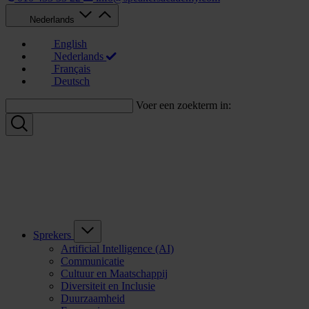
Nederlands
English
Nederlands
Français
Deutsch
Voer een zoekterm in:
Sprekers
Artificial Intelligence (AI)
Communicatie
Cultuur en Maatschappij
Diversiteit en Inclusie
Duurzaamheid