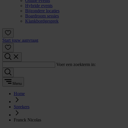
Online events
Hybride events
Bijzondere locaties
Boardroom sessies
Klankbordgesprek
Start jouw aanvraag
Voer een zoekterm in:
Menu
Home
Sprekers
Franck Nicolas