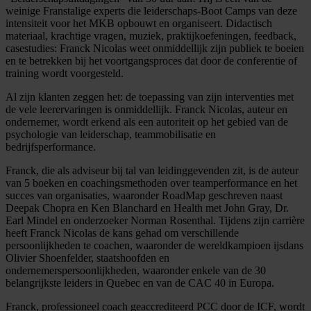
weinige Franstalige experts die leiderschaps-Boot Camps van deze
intensiteit voor het MKB opbouwt en organiseert. Didactisch
materiaal, krachtige vragen, muziek, praktijkoefeningen, feedback,
casestudies: Franck Nicolas weet onmiddellijk zijn publiek te boeien
en te betrekken bij het voortgangsproces dat door de conferentie of
training wordt voorgesteld.
Al zijn klanten zeggen het: de toepassing van zijn interventies met
de vele leerervaringen is onmiddellijk. Franck Nicolas, auteur en
ondernemer, wordt erkend als een autoriteit op het gebied van de
psychologie van leiderschap, teammobilisatie en
bedrijfsperformance.
Franck, die als adviseur bij tal van leidinggevenden zit, is de auteur
van 5 boeken en coachingsmethoden over teamperformance en het
succes van organisaties, waaronder RoadMap geschreven naast
Deepak Chopra en Ken Blanchard en Health met John Gray, Dr.
Earl Mindel en onderzoeker Norman Rosenthal. Tijdens zijn carrière
heeft Franck Nicolas de kans gehad om verschillende
persoonlijkheden te coachen, waaronder de wereldkampioen ijsdans
Olivier Shoenfelder, staatshoofden en
ondernemerspersoonlijkheden, waaronder enkele van de 30
belangrijkste leiders in Quebec en van de CAC 40 in Europa.
Franck, professioneel coach geaccrediteerd PCC door de ICF, wordt