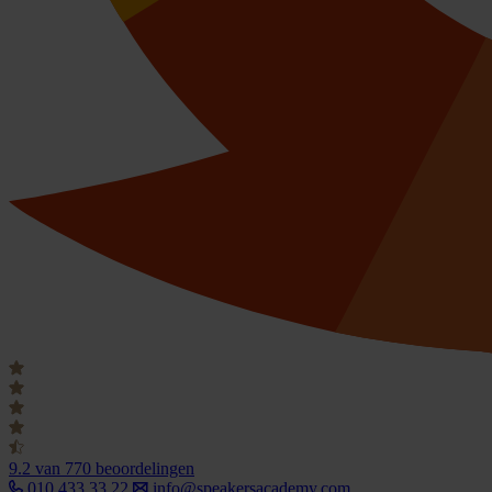
9.2
van 770 beoordelingen
010 433 33 22
info@speakersacademy.com