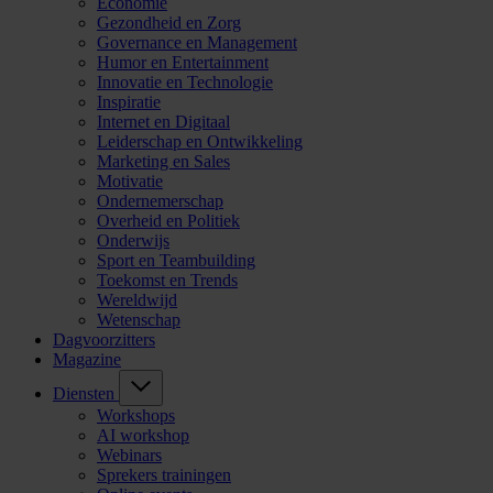
Economie
Gezondheid en Zorg
Governance en Management
Humor en Entertainment
Innovatie en Technologie
Inspiratie
Internet en Digitaal
Leiderschap en Ontwikkeling
Marketing en Sales
Motivatie
Ondernemerschap
Overheid en Politiek
Onderwijs
Sport en Teambuilding
Toekomst en Trends
Wereldwijd
Wetenschap
Dagvoorzitters
Magazine
Diensten
Workshops
AI workshop
Webinars
Sprekers trainingen