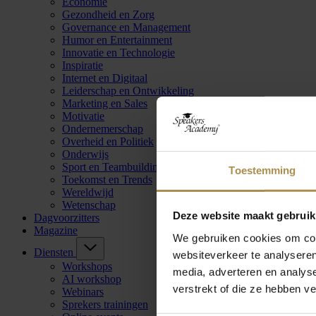
Economie
Gezondheid en Zorg
Governance en Management
Humor en Entertainment
Innovatie en Technologie
Inspiratie
Internet en Digitaal
Leiderschap en Ontwikkeling
Marketing en Sales
Motivatie
Ondernemerschap
Overheid en Politiek
Onderwijs
Sport en Teambuilding
Toestemming
Toekomst en Trends
Wereldwijd
Wetenschap
Deze website maakt gebruik
Dagvoorzitters
Magazine
We gebruiken cookies om cont
Diensten
websiteverkeer te analyseren
Workshops
media, adverteren en analys
AI workshop
verstrekt of die ze hebben v
Webinars
Sprekers trainingen