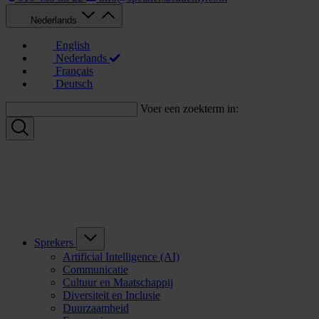
Nederlands
English
Nederlands
Français
Deutsch
Voer een zoekterm in:
Sprekers
Artificial Intelligence (AI)
Communicatie
Cultuur en Maatschappij
Diversiteit en Inclusie
Duurzaamheid