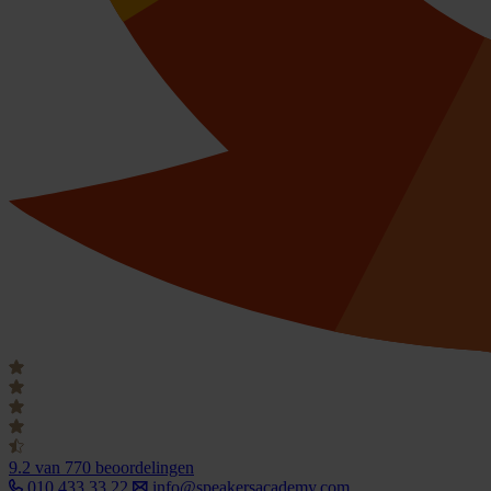
9.2
van 770 beoordelingen
010 433 33 22
info@speakersacademy.com