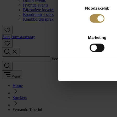
Online events
Toestemmingsselectie
Hybride events
Noodzakelijk
Bijzondere locaties
Boardroom sessies
Klankbordgesprek
Start jouw aanvraag
Marketing
Voer een zoekterm in:
Menu
Home
Sprekers
Fernando Tiberini