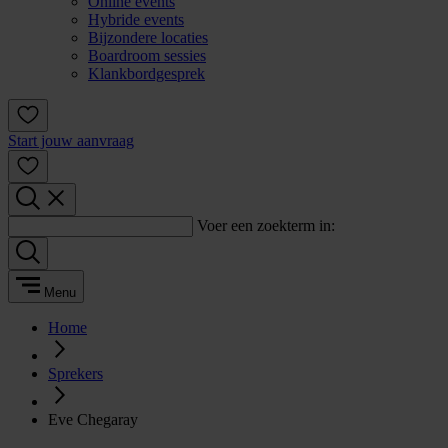
Online events
Hybride events
Bijzondere locaties
Boardroom sessies
Klankbordgesprek
Start jouw aanvraag
Voer een zoekterm in:
Menu
Home
Sprekers
Eve Chegaray