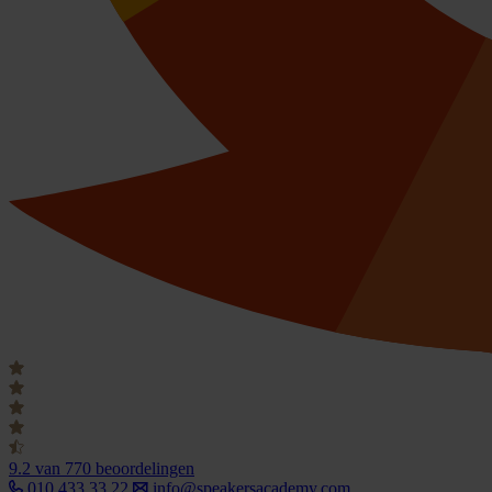
9.2
van 770 beoordelingen
010 433 33 22
info@speakersacademy.com