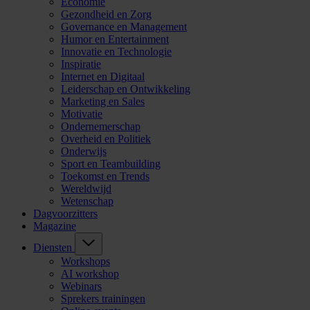
Economie
Gezondheid en Zorg
Governance en Management
Humor en Entertainment
Innovatie en Technologie
Inspiratie
Internet en Digitaal
Leiderschap en Ontwikkeling
Marketing en Sales
Motivatie
Ondernemerschap
Overheid en Politiek
Onderwijs
Sport en Teambuilding
Toekomst en Trends
Wereldwijd
Wetenschap
Dagvoorzitters
Magazine
Diensten
Workshops
AI workshop
Webinars
Sprekers trainingen