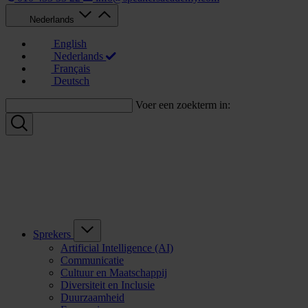
Nederlands
English
Nederlands
Français
Deutsch
Voer een zoekterm in:
Sprekers
Artificial Intelligence (AI)
Communicatie
Cultuur en Maatschappij
Diversiteit en Inclusie
Duurzaamheid