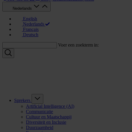
Nederlands
English
Nederlands
Français
Deutsch
Voer een zoekterm in:
Sprekers
Artificial Intelligence (AI)
Communicatie
Cultuur en Maatschappij
Diversiteit en Inclusie
Duurzaamheid