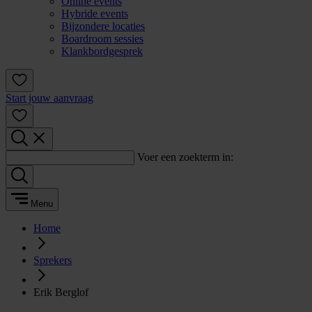
Online events
Hybride events
Bijzondere locaties
Boardroom sessies
Klankbordgesprek
Start jouw aanvraag
Voer een zoekterm in:
Menu
Home
Sprekers
Erik Berglof