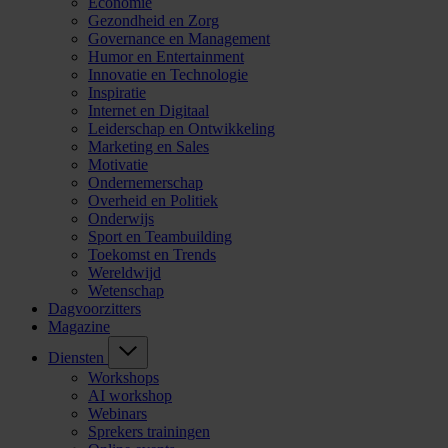
Economie
Gezondheid en Zorg
Governance en Management
Humor en Entertainment
Innovatie en Technologie
Inspiratie
Internet en Digitaal
Leiderschap en Ontwikkeling
Marketing en Sales
Motivatie
Ondernemerschap
Overheid en Politiek
Onderwijs
Sport en Teambuilding
Toekomst en Trends
Wereldwijd
Wetenschap
Dagvoorzitters
Magazine
Diensten
Workshops
AI workshop
Webinars
Sprekers trainingen