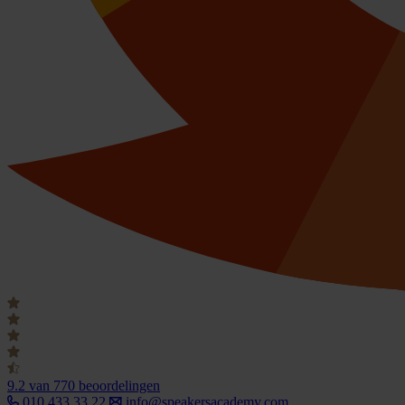
9.2
van 770 beoordelingen
010 433 33 22
info@speakersacademy.com