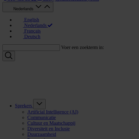
Nederlands
English
Nederlands
Français
Deutsch
Voer een zoekterm in:
Sprekers
Artificial Intelligence (AI)
Communicatie
Cultuur en Maatschappij
Diversiteit en Inclusie
Duurzaamheid