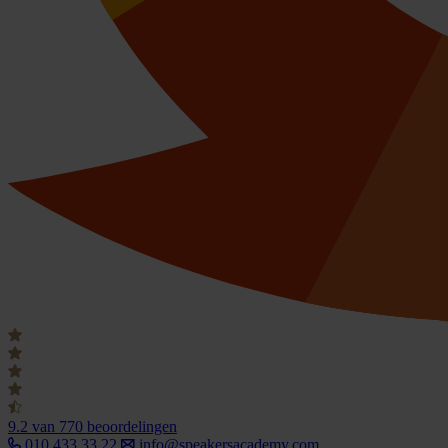
9.2
van 770 beoordelingen
010 433 33 22
info@speakersacademy.com