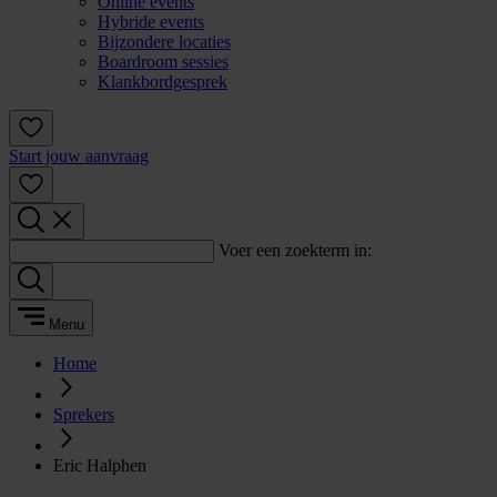
Online events
Hybride events
Bijzondere locaties
Boardroom sessies
Klankbordgesprek
Start jouw aanvraag
Voer een zoekterm in:
Menu
Home
Sprekers
Eric Halphen