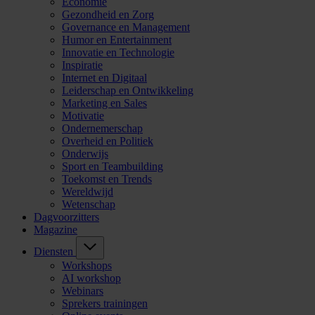
Economie
Gezondheid en Zorg
Governance en Management
Humor en Entertainment
Innovatie en Technologie
Inspiratie
Internet en Digitaal
Leiderschap en Ontwikkeling
Marketing en Sales
Motivatie
Ondernemerschap
Overheid en Politiek
Onderwijs
Sport en Teambuilding
Toekomst en Trends
Wereldwijd
Wetenschap
Dagvoorzitters
Magazine
Diensten
Workshops
AI workshop
Webinars
Sprekers trainingen