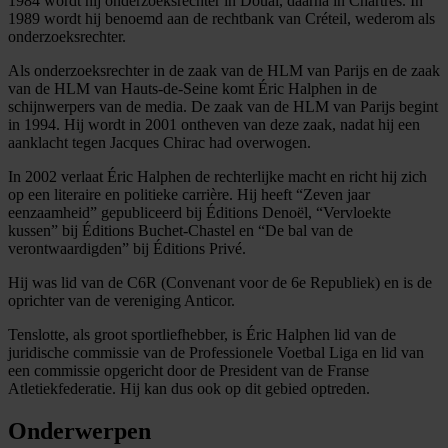
1984 wordt hij onderzoeksrechter in Douai, daarna in Chartres. In
1989 wordt hij benoemd aan de rechtbank van Créteil, wederom als
onderzoeksrechter.
Als onderzoeksrechter in de zaak van de HLM van Parijs en de zaak
van de HLM van Hauts-de-Seine komt Éric Halphen in de
schijnwerpers van de media. De zaak van de HLM van Parijs begint
in 1994. Hij wordt in 2001 ontheven van deze zaak, nadat hij een
aanklacht tegen Jacques Chirac had overwogen.
In 2002 verlaat Éric Halphen de rechterlijke macht en richt hij zich
op een literaire en politieke carrière. Hij heeft “Zeven jaar
eenzaamheid” gepubliceerd bij Éditions Denoël, “Vervloekte
kussen” bij Éditions Buchet-Chastel en “De bal van de
verontwaardigden” bij Éditions Privé.
Hij was lid van de C6R (Convenant voor de 6e Republiek) en is de
oprichter van de vereniging Anticor.
Tenslotte, als groot sportliefhebber, is Éric Halphen lid van de
juridische commissie van de Professionele Voetbal Liga en lid van
een commissie opgericht door de President van de Franse
Atletiekfederatie. Hij kan dus ook op dit gebied optreden.
Onderwerpen