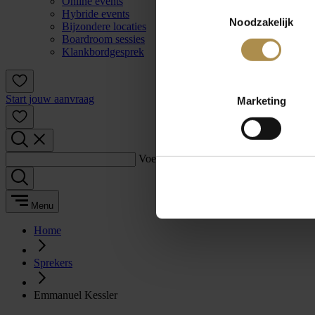
Online events
Toestemmingsselectie
Hybride events
Noodzakelijk
Bijzondere locaties
Boardroom sessies
Klankbordgesprek
Start jouw aanvraag
Marketing
Voer een zoekterm in:
Menu
Home
Sprekers
Emmanuel Kessler