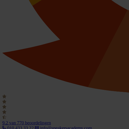
9.2
van 770 beoordelingen
010 433 33 22
info@speakersacademy.com