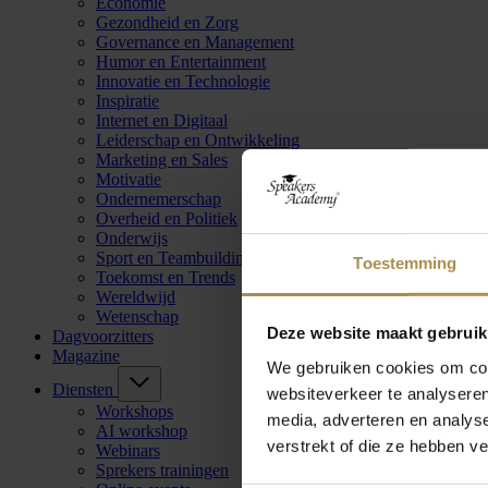
Economie
Gezondheid en Zorg
Governance en Management
Humor en Entertainment
Innovatie en Technologie
Inspiratie
Internet en Digitaal
Leiderschap en Ontwikkeling
Marketing en Sales
Motivatie
Ondernemerschap
Overheid en Politiek
Onderwijs
Sport en Teambuilding
Toestemming
Toekomst en Trends
Wereldwijd
Wetenschap
Deze website maakt gebruik
Dagvoorzitters
Magazine
We gebruiken cookies om cont
Diensten
websiteverkeer te analyseren
Workshops
media, adverteren en analys
AI workshop
verstrekt of die ze hebben v
Webinars
Sprekers trainingen