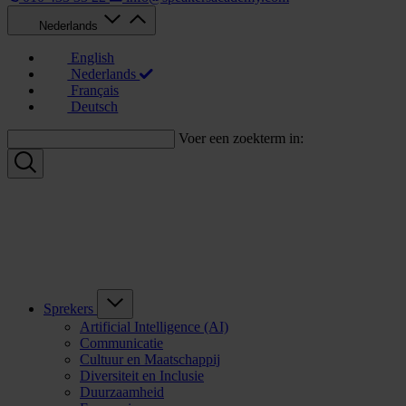
Nederlands
English
Nederlands
Français
Deutsch
Voer een zoekterm in:
Sprekers
Artificial Intelligence (AI)
Communicatie
Cultuur en Maatschappij
Diversiteit en Inclusie
Duurzaamheid