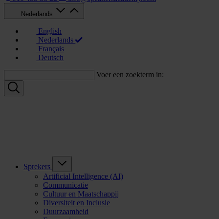
Nederlands
English
Nederlands
Français
Deutsch
Voer een zoekterm in:
Sprekers
Artificial Intelligence (AI)
Communicatie
Cultuur en Maatschappij
Diversiteit en Inclusie
Duurzaamheid