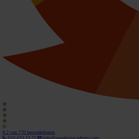
9.2
van 770 beoordelingen
010 433 33 22
info@speakersacademy.com