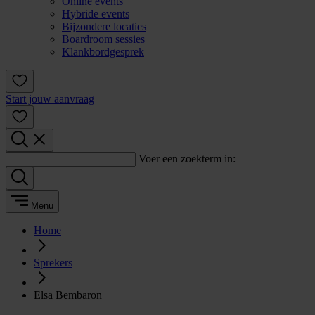
Online events
Hybride events
Bijzondere locaties
Boardroom sessies
Klankbordgesprek
Start jouw aanvraag
Voer een zoekterm in:
Menu
Home
Sprekers
Elsa Bembaron