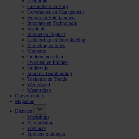
Economie
Gezondheid en Zorg
Governance en Management
Humor en Entertainment
Innovatie en Technologie
Inspiratie
Internet en Digitaal
Leiderschap en Ontwikkeling
Marketing en Sales
Motivatie
Ondernemerschap
Overheid en Politiek
Onderwijs
Sport en Teambuilding
Toekomst en Trends
Wereldwijd
Wetenschap
Dagvoorzitters
Magazine
Diensten
Workshops
AI workshop
Webinars
Sprekers trainingen