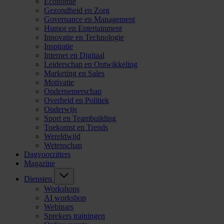
Economie
Gezondheid en Zorg
Governance en Management
Humor en Entertainment
Innovatie en Technologie
Inspiratie
Internet en Digitaal
Leiderschap en Ontwikkeling
Marketing en Sales
Motivatie
Ondernemerschap
Overheid en Politiek
Onderwijs
Sport en Teambuilding
Toekomst en Trends
Wereldwijd
Wetenschap
Dagvoorzitters
Magazine
Diensten
Workshops
AI workshop
Webinars
Sprekers trainingen