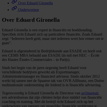
Over Eduard Gironella
Onderwerpen
Over Eduard Gironella
Eduard Gironella is een expert in financiën en boekhouding.
Specifiek richt Eduard zich op particuliere financiën. Zoals Eduard
zegt: “Iedereen heeft geld, maar niet iedereen weet hoe ermee om te
gaan”.
Eduard is afgestudeerd in Bedrijfskunde aan ESADE en heeft ook
een CEMS MBA behaald aan ESADE (in ruil met HEC – École
des Hautes Études Commerciales – in Parijs).
Sinds het begin van de jaren negentig heeft Eduard voor
verschillende bedrijven gewerkt als Exportmanager,
Administratiemanager en financieel adviseur. Sinds oktober 2012
werkt hij samen met de Spaanse tak van OVB Allfinanz, een Duitse
multinationale onderneming die leidend is in financiële advisering.
Tegenwoordig is Eduard Gironella de Directeur van
acOnseguir
,
een adviesbureau dat zijn cliënten helpt door middel van financiële
coaching en training. Met dit bedrijf richt Eduard zich op het
onderwijzen van mensen om mogelijke financiële problemen te