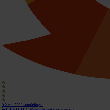
9.2
van 770 beoordelingen
010 433 33 22
info@speakersacademy.com