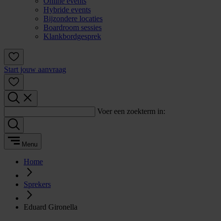
Online events
Hybride events
Bijzondere locaties
Boardroom sessies
Klankbordgesprek
Start jouw aanvraag
Voer een zoekterm in:
Menu
Home
Sprekers
Eduard Gironella