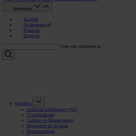
Nederlands
English
Nederlands
Français
Deutsch
Voer een zoekterm in:
Sprekers
Artificial Intelligence (AI)
Communicatie
Cultuur en Maatschappij
Diversiteit en Inclusie
Duurzaamheid