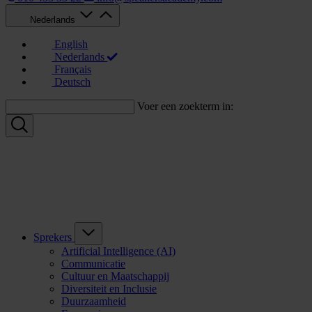
Nederlands
English
Nederlands
Français
Deutsch
Voer een zoekterm in:
Sprekers
Artificial Intelligence (AI)
Communicatie
Cultuur en Maatschappij
Diversiteit en Inclusie
Duurzaamheid