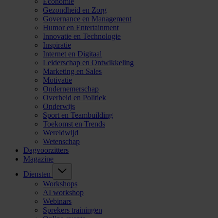
Economie
Gezondheid en Zorg
Governance en Management
Humor en Entertainment
Innovatie en Technologie
Inspiratie
Internet en Digitaal
Leiderschap en Ontwikkeling
Marketing en Sales
Motivatie
Ondernemerschap
Overheid en Politiek
Onderwijs
Sport en Teambuilding
Toekomst en Trends
Wereldwijd
Wetenschap
Dagvoorzitters
Magazine
Diensten
Workshops
AI workshop
Webinars
Sprekers trainingen