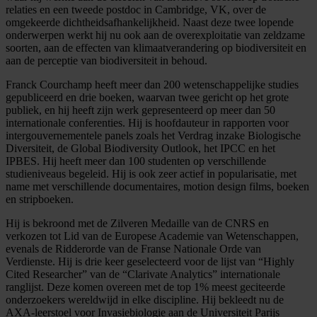
relaties en een tweede postdoc in Cambridge, VK, over de
omgekeerde dichtheidsafhankelijkheid. Naast deze twee lopende
onderwerpen werkt hij nu ook aan de overexploitatie van zeldzame
soorten, aan de effecten van klimaatverandering op biodiversiteit en
aan de perceptie van biodiversiteit in behoud.
Franck Courchamp heeft meer dan 200 wetenschappelijke studies
gepubliceerd en drie boeken, waarvan twee gericht op het grote
publiek, en hij heeft zijn werk gepresenteerd op meer dan 50
internationale conferenties. Hij is hoofdauteur in rapporten voor
intergouvernementele panels zoals het Verdrag inzake Biologische
Diversiteit, de Global Biodiversity Outlook, het IPCC en het
IPBES. Hij heeft meer dan 100 studenten op verschillende
studieniveaus begeleid. Hij is ook zeer actief in popularisatie, met
name met verschillende documentaires, motion design films, boeken
en stripboeken.
Hij is bekroond met de Zilveren Medaille van de CNRS en
verkozen tot Lid van de Europese Academie van Wetenschappen,
evenals de Ridderorde van de Franse Nationale Orde van
Verdienste. Hij is drie keer geselecteerd voor de lijst van “Highly
Cited Researcher” van de “Clarivate Analytics” internationale
ranglijst. Deze komen overeen met de top 1% meest geciteerde
onderzoekers wereldwijd in elke discipline. Hij bekleedt nu de
AXA-leerstoel voor Invasiebiologie aan de Universiteit Parijs