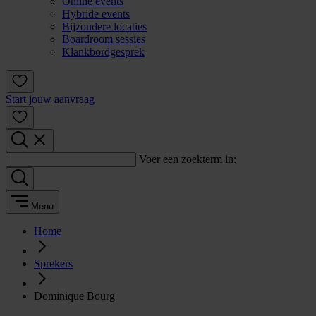
Online events
Hybride events
Bijzondere locaties
Boardroom sessies
Klankbordgesprek
Start jouw aanvraag
Voer een zoekterm in:
Menu
Home
Sprekers
Dominique Bourg