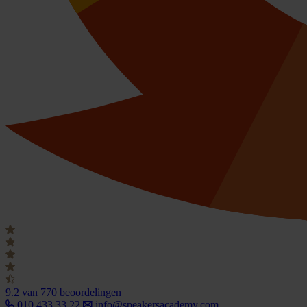
9.2
van 770 beoordelingen
010 433 33 22
info@speakersacademy.com