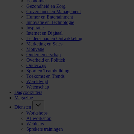
Economie
Gezondheid en Zorg
Governance en Management
Humor en Entertainment
Innovatie en Technologie
Inspiratie
Internet en Digitaal
Leiderschap en Ontwikkeling
Marketing en Sales
Motivatie
Ondernemerschap
Overheid en Politiek
Onderwijs
Sport en Teambuilding
Toekomst en Trends
Wereldwijd
Wetenschap
Dagvoorzitters
Magazine
Diensten
Workshops
AI workshop
Webinars
Sprekers trainingen