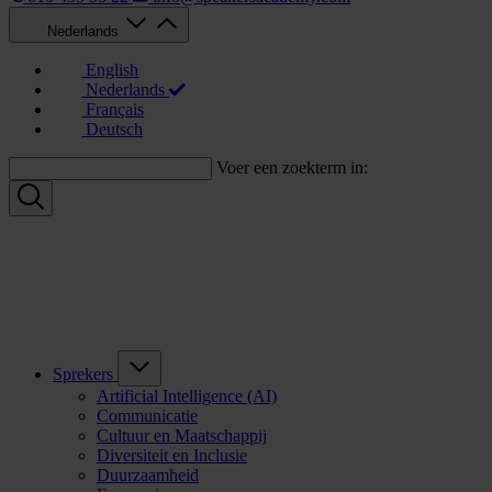
Nederlands
English
Nederlands
Français
Deutsch
Voer een zoekterm in:
Sprekers
Artificial Intelligence (AI)
Communicatie
Cultuur en Maatschappij
Diversiteit en Inclusie
Duurzaamheid