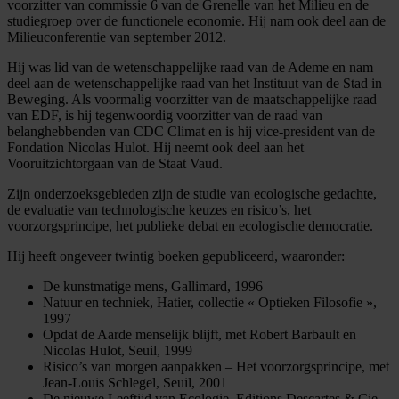
voorzitter van commissie 6 van de Grenelle van het Milieu en de
studiegroep over de functionele economie. Hij nam ook deel aan de
Milieuconferentie van september 2012.
Hij was lid van de wetenschappelijke raad van de Ademe en nam
deel aan de wetenschappelijke raad van het Instituut van de Stad in
Beweging. Als voormalig voorzitter van de maatschappelijke raad
van EDF, is hij tegenwoordig voorzitter van de raad van
belanghebbenden van CDC Climat en is hij vice-president van de
Fondation Nicolas Hulot. Hij neemt ook deel aan het
Vooruitzichtorgaan van de Staat Vaud.
Zijn onderzoeksgebieden zijn de studie van ecologische gedachte,
de evaluatie van technologische keuzes en risico’s, het
voorzorgsprincipe, het publieke debat en ecologische democratie.
Hij heeft ongeveer twintig boeken gepubliceerd, waaronder:
De kunstmatige mens, Gallimard, 1996
Natuur en techniek, Hatier, collectie « Optieken Filosofie »,
1997
Opdat de Aarde menselijk blijft, met Robert Barbault en
Nicolas Hulot, Seuil, 1999
Risico’s van morgen aanpakken – Het voorzorgsprincipe, met
Jean-Louis Schlegel, Seuil, 2001
De nieuwe Leeftijd van Ecologie, Editions Descartes & Cie –