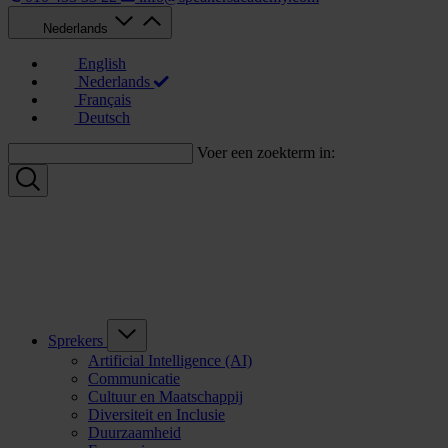
Nederlands
English
Nederlands
Français
Deutsch
Voer een zoekterm in:
Sprekers
Artificial Intelligence (AI)
Communicatie
Cultuur en Maatschappij
Diversiteit en Inclusie
Duurzaamheid