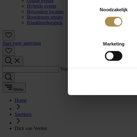
Online events
Toestemmingsselectie
Hybride events
Noodzakelijk
Bijzondere locaties
Boardroom sessies
Klankbordgesprek
Start jouw aanvraag
Marketing
Voer een zoekterm in:
Menu
Home
Sprekers
Dick van Veelen