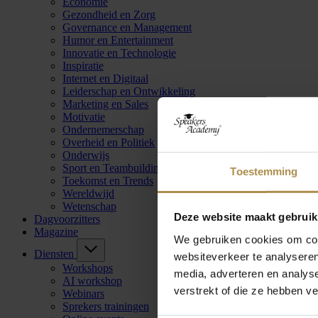
Economie
Gezondheid en Zorg
Governance en Management
Humor en Entertainment
Innovatie en Technologie
Inspiratie
Internet en Digitaal
Leiderschap en Ontwikkeling
Marketing en Sales
Motivatie
Ondernemerschap
Overheid en Politiek
Onderwijs
Sport en Teambuilding
Toestemming
Toekomst en Trends
Wereldwijd
Wetenschap
Deze website maakt gebruik
Dagvoorzitters
Magazine
We gebruiken cookies om cont
Diensten
websiteverkeer te analyseren
Workshops
media, adverteren en analys
AI workshop
verstrekt of die ze hebben v
Webinars
Sprekers trainingen