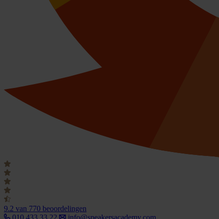
9.2
van 770 beoordelingen
010 433 33 22
info@speakersacademy.com