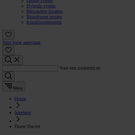
Online events
Hybride events
Bijzondere locaties
Boardroom sessies
Klankbordgesprek
Start jouw aanvraag
Voer een zoekterm in:
Menu
Home
Sprekers
Diane Ducret