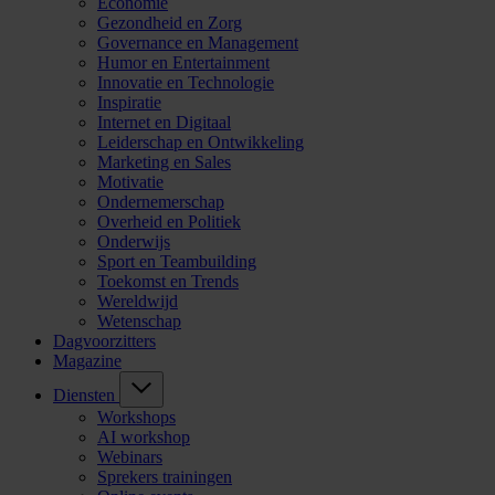
Economie
Gezondheid en Zorg
Governance en Management
Humor en Entertainment
Innovatie en Technologie
Inspiratie
Internet en Digitaal
Leiderschap en Ontwikkeling
Marketing en Sales
Motivatie
Ondernemerschap
Overheid en Politiek
Onderwijs
Sport en Teambuilding
Toekomst en Trends
Wereldwijd
Wetenschap
Dagvoorzitters
Magazine
Diensten
Workshops
AI workshop
Webinars
Sprekers trainingen