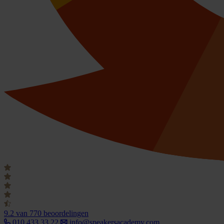
9.2
van 770 beoordelingen
010 433 33 22
info@speakersacademy.com