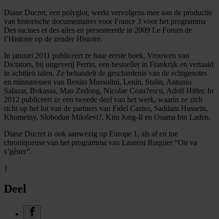
Diane Ducret, een polyglot, werkt vervolgens mee aan de productie
van historische documentaires voor France 3 voor het programma
Des racines et des ailes en presenteerde in 2009 Le Forum de
l’Histoire op de zender Histoire.
In januari 2011 publiceert ze haar eerste boek, Vrouwen van
Dictators, bij uitgeverij Perrin, een bestseller in Frankrijk en vertaald
in achttien talen. Ze behandelt de geschiedenis van de echtgenotes
en minnaressen van Benito Mussolini, Lenin, Stalin, Antonio
Salazar, Bokassa, Mao Zedong, Nicolae Ceau?escu, Adolf Hitler. In
2012 publiceert ze een tweede deel van het werk, waarin ze zich
richt op het lot van de partners van Fidel Castro, Saddam Hussein,
Khomeiny, Slobodan Miloševi?, Kim Jong-Il en Osama bin Laden.
Diane Ducret is ook aanwezig op Europe 1, als af en toe
chroniqueuse van het programma van Laurent Ruquier “On va
s’gêner”.
}
Deel