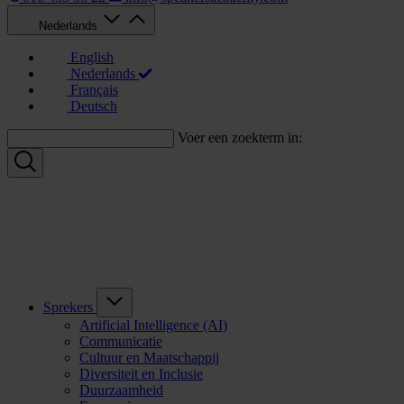
Nederlands
English
Nederlands
Français
Deutsch
Voer een zoekterm in:
Sprekers
Artificial Intelligence (AI)
Communicatie
Cultuur en Maatschappij
Diversiteit en Inclusie
Duurzaamheid