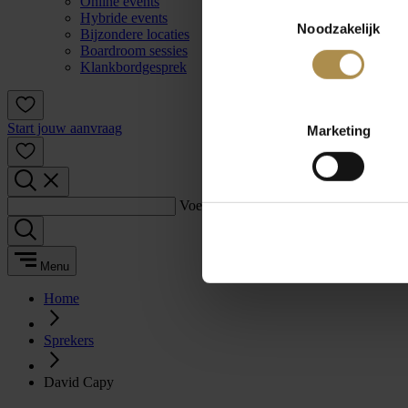
Online events
Toestemmingsselectie
Hybride events
Noodzakelijk
Bijzondere locaties
Boardroom sessies
Klankbordgesprek
Start jouw aanvraag
Marketing
Voer een zoekterm in:
Menu
Home
Sprekers
David Capy