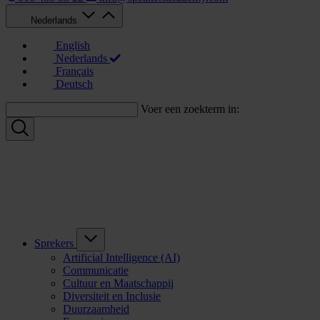
Nederlands
English
Nederlands
Français
Deutsch
Voer een zoekterm in:
Sprekers
Artificial Intelligence (AI)
Communicatie
Cultuur en Maatschappij
Diversiteit en Inclusie
Duurzaamheid