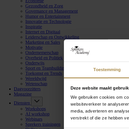
Economie
Gezondheid en Zorg
Governance en Management
Humor en Entertainment
Innovatie en Technologie
Inspiratie
Internet en Digitaal
Leiderschap en Ontwikkeling
Marketing en Sales
Motivatie
Ondernemerschap
Overheid en Politiek
Onderwijs
Sport en Teambuilding
Toestemming
Toekomst en Trends
Wereldwijd
Wetenschap
Deze website maakt gebruik
Dagvoorzitters
Magazine
We gebruiken cookies om cont
Diensten
websiteverkeer te analyseren
Workshops
media, adverteren en analys
AI workshop
verstrekt of die ze hebben v
Webinars
Sprekers trainingen