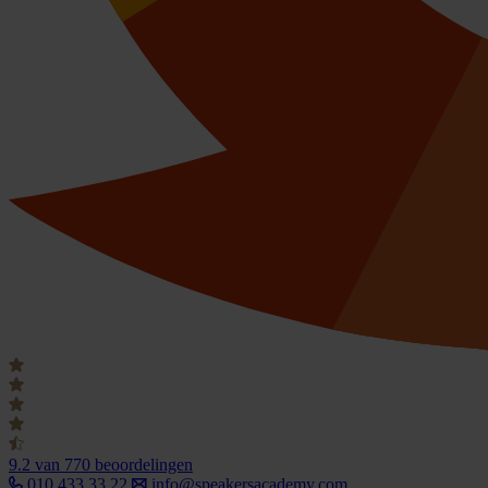
9.2
van 770 beoordelingen
010 433 33 22
info@speakersacademy.com