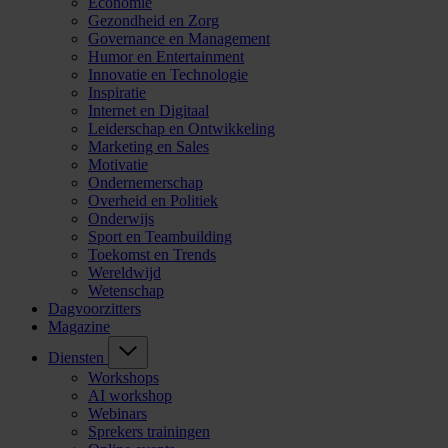
Economie
Gezondheid en Zorg
Governance en Management
Humor en Entertainment
Innovatie en Technologie
Inspiratie
Internet en Digitaal
Leiderschap en Ontwikkeling
Marketing en Sales
Motivatie
Ondernemerschap
Overheid en Politiek
Onderwijs
Sport en Teambuilding
Toekomst en Trends
Wereldwijd
Wetenschap
Dagvoorzitters
Magazine
Diensten
Workshops
AI workshop
Webinars
Sprekers trainingen