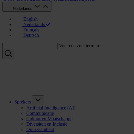
Nederlands
English
Nederlands
Français
Deutsch
Voer een zoekterm in:
Sprekers
Artificial Intelligence (AI)
Communicatie
Cultuur en Maatschappij
Diversiteit en Inclusie
Duurzaamheid