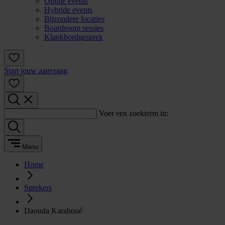
Online events
Hybride events
Bijzondere locaties
Boardroom sessies
Klankbordgesprek
Start jouw aanvraag
Voer een zoekterm in:
Menu
Home
Sprekers
Daouda Karaboué