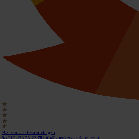
9.2
van 770 beoordelingen
010 433 33 22
info@speakersacademy.com