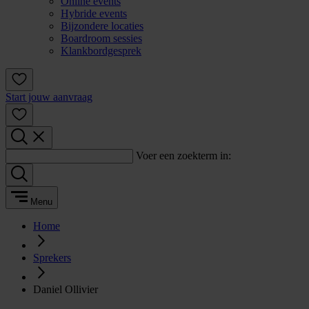
Online events
Hybride events
Bijzondere locaties
Boardroom sessies
Klankbordgesprek
Start jouw aanvraag
Voer een zoekterm in:
Menu
Home
Sprekers
Daniel Ollivier