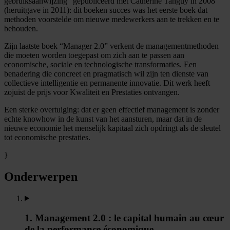
gebruiksaanwijzing” gepubliceerd met Catherine Tanguy in 2008
(heruitgave in 2011): dit boeken succes was het eerste boek dat
methoden voorstelde om nieuwe medewerkers aan te trekken en te
behouden.
Zijn laatste boek “Manager 2.0” verkent de managementmethoden
die moeten worden toegepast om zich aan te passen aan
economische, sociale en technologische transformaties. Een
benadering die concreet en pragmatisch wil zijn ten dienste van
collectieve intelligentie en permanente innovatie. Dit werk heeft
zojuist de prijs voor Kwaliteit en Prestaties ontvangen.
Een sterke overtuiging: dat er geen effectief management is zonder
echte knowhow in de kunst van het aansturen, maar dat in de
nieuwe economie het menselijk kapitaal zich opdringt als de sleutel
tot economische prestaties.
}
Onderwerpen
1. Management 2.0 : le capital humain au cœur
de la performance économique