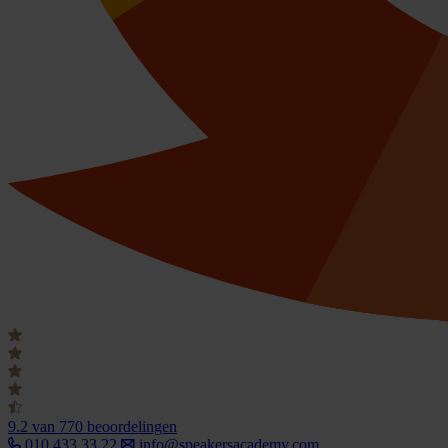
9.2
van 770 beoordelingen
010 433 33 22
info@speakersacademy.com