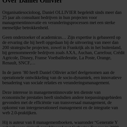
Over Daniel Ollivier
Organisatiesocioloog, Daniel OLLIVIER begeleidt sinds meer dan
25 jaar als consultant bedrijven in hun projecten voor
managementinnovatie en veranderingsprocessen met een sterke
menselijke betrokkenheid.
Geen onderzoeker of academicus… Zijn expertise is gebaseerd op
de ervaring die hij heeft opgedaan bij de uitvoering van meer dan
200 strategische projecten, zowel in Frankrijk als in het buitenland,
bij gerenommeerde bedrijven zoals AXA, Auchan, Carrefour, Crédit
Agricole, Disney, Franse Voetbalfederatie, La Poste, Orange,
Renault, SNCF,…
In de jaren ’80 heeft Daniel Ollivier actief deelgenomen aan de
operationele ontwikkeling van de socio-dynamiek, een innovatieve
benadering van sociale relaties en veranderingsmanagement.
Deze interesse in managementinnovatie ten dienste van
economische prestaties heeft sindsdien andere toepassingsgebieden
gevonden met de efficiëntie van transversaal management, de
opkomst van intergenerationeel management en de integratie van
web 2.0-praktijken.
Hij is auteur van 8 managementboeken, waaronder “Generatie Y