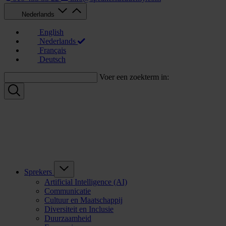
Nederlands
English
Nederlands
Français
Deutsch
Voer een zoekterm in:
Sprekers
Artificial Intelligence (AI)
Communicatie
Cultuur en Maatschappij
Diversiteit en Inclusie
Duurzaamheid