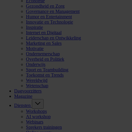
Economie
Gezondheid en Zorg
Governance en Management
Humor en Entertainment
Innovatie en Technologie
Inspiratie
Internet en Digitaal
Leiderschap en Ontwikkeling
Marketing en Sales
Motivatie
Ondernemerschap
Overheid en Politiek
Onderwijs
Sport en Teambuilding
Toekomst en Trends
Wereldwijd
Wetenschap
Dagvoorzitters
Magazine
Diensten
Workshops
AI workshop
Webinars
Sprekers trainingen