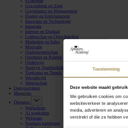
Economie
Gezondheid en Zorg
Governance en Management
Humor en Entertainment
Innovatie en Technologie
Inspiratie
Internet en Digitaal
Leiderschap en Ontwikkeling
Marketing en Sales
Motivatie
Ondernemerschap
Overheid en Politiek
Onderwijs
Sport en Teambuilding
Toestemming
Toekomst en Trends
Wereldwijd
Wetenschap
Deze website maakt gebruik
Dagvoorzitters
Magazine
We gebruiken cookies om cont
Diensten
websiteverkeer te analyseren
Workshops
media, adverteren en analys
AI workshop
verstrekt of die ze hebben v
Webinars
Sprekers trainingen