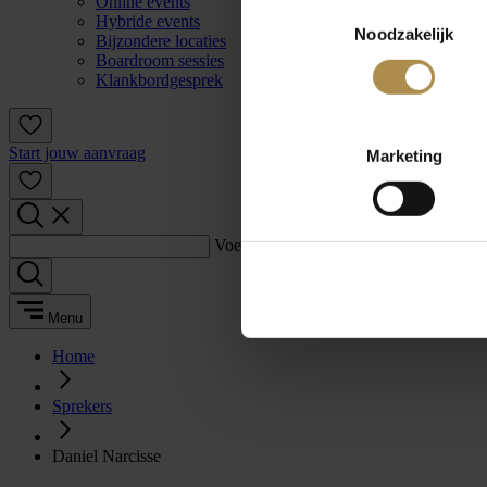
Online events
Toestemmingsselectie
Hybride events
Noodzakelijk
Bijzondere locaties
Boardroom sessies
Klankbordgesprek
Start jouw aanvraag
Marketing
Voer een zoekterm in:
Menu
Home
Sprekers
Daniel Narcisse