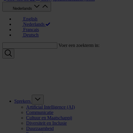
Nederlands
English
Nederlands
Français
Deutsch
Voer een zoekterm in:
Sprekers
Artificial Intelligence (AI)
Communicatie
Cultuur en Maatschappij
Diversiteit en Inclusie
Duurzaamheid