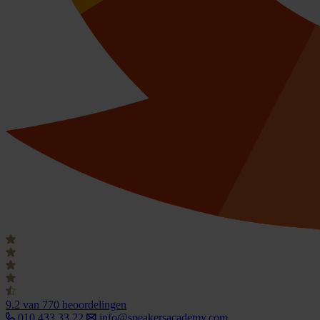
9.2
van 770 beoordelingen
010 433 33 22
info@speakersacademy.com