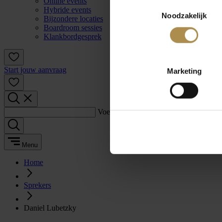
Online events
Toestemmingsselectie
Hybride events
Noodzakelijk
Bijzondere locaties
Boardroom sessies
Klankbordgesprek
Start jouw aanvraag
Marketing
Voer een zoekterm in:
Menu
Home
Sprekers
Daniel Lubetzky