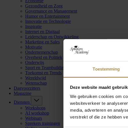
Economie
Gezondheid en Zorg
Governance en Management
Humor en Entertainment
Innovatie en Technologie
Inspiratie
Internet en Digitaal
Leiderschap en Ontwikkeling
Marketing en Sales
Motivatie
Ondernemerschap
Overheid en Politiek
Onderwijs
Sport en Teambuilding
Toestemming
Toekomst en Trends
Wereldwijd
Wetenschap
Deze website maakt gebruik
Dagvoorzitters
Magazine
We gebruiken cookies om cont
Diensten
websiteverkeer te analyseren
Workshops
media, adverteren en analys
AI workshop
verstrekt of die ze hebben v
Webinars
Sprekers trainingen