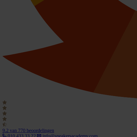
9.2
van 770 beoordelingen
010 433 33 22
info@speakersacademy.com