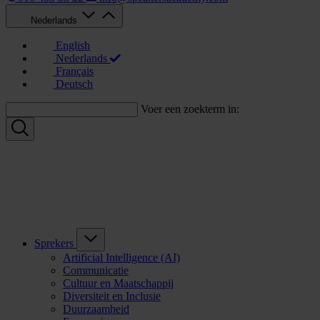
Nederlands
English
Nederlands
Français
Deutsch
Voer een zoekterm in:
Sprekers
Artificial Intelligence (AI)
Communicatie
Cultuur en Maatschappij
Diversiteit en Inclusie
Duurzaamheid