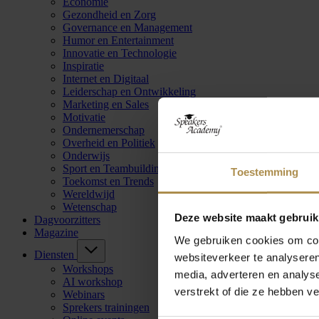
Economie
Gezondheid en Zorg
Governance en Management
Humor en Entertainment
Innovatie en Technologie
Inspiratie
Internet en Digitaal
Leiderschap en Ontwikkeling
Marketing en Sales
Motivatie
Ondernemerschap
Overheid en Politiek
Onderwijs
Sport en Teambuilding
Toestemming
Toekomst en Trends
Wereldwijd
Wetenschap
Deze website maakt gebruik
Dagvoorzitters
Magazine
We gebruiken cookies om cont
Diensten
websiteverkeer te analyseren
Workshops
media, adverteren en analys
AI workshop
verstrekt of die ze hebben v
Webinars
Sprekers trainingen