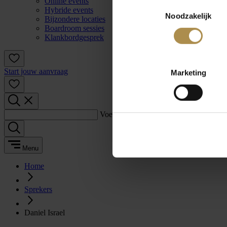
Online events
Toestemmingsselectie
Hybride events
Noodzakelijk
Bijzondere locaties
Boardroom sessies
Klankbordgesprek
Start jouw aanvraag
Marketing
Voer een zoekterm in:
Menu
Home
Sprekers
Daniel Israel