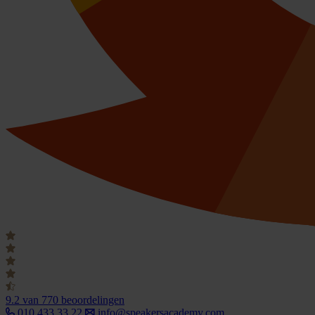
9.2
van 770 beoordelingen
010 433 33 22
info@speakersacademy.com