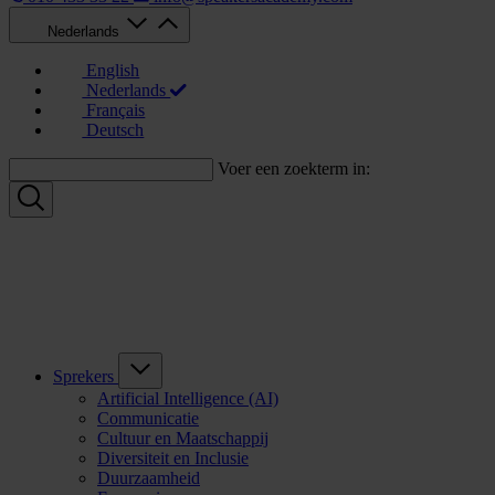
Nederlands
English
Nederlands
Français
Deutsch
Voer een zoekterm in:
Sprekers
Artificial Intelligence (AI)
Communicatie
Cultuur en Maatschappij
Diversiteit en Inclusie
Duurzaamheid