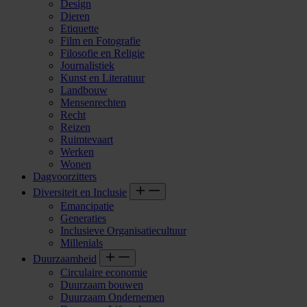
Design
Dieren
Etiquette
Film en Fotografie
Filosofie en Religie
Journalistiek
Kunst en Literatuur
Landbouw
Mensenrechten
Recht
Reizen
Ruimtevaart
Werken
Wonen
Dagvoorzitters
Diversiteit en Inclusie
Emancipatie
Generaties
Inclusieve Organisatiecultuur
Millenials
Duurzaamheid
Circulaire economie
Duurzaam bouwen
Duurzaam Ondernemen