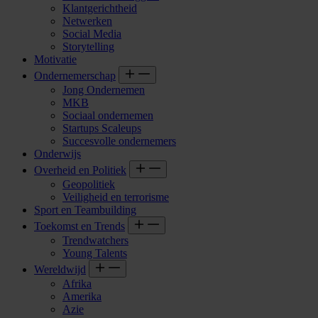
Klantgerichtheid
Netwerken
Social Media
Storytelling
Motivatie
Ondernemerschap
Jong Ondernemen
MKB
Sociaal ondernemen
Startups Scaleups
Succesvolle ondernemers
Onderwijs
Overheid en Politiek
Geopolitiek
Veiligheid en terrorisme
Sport en Teambuilding
Toekomst en Trends
Trendwatchers
Young Talents
Wereldwijd
Afrika
Amerika
Azie