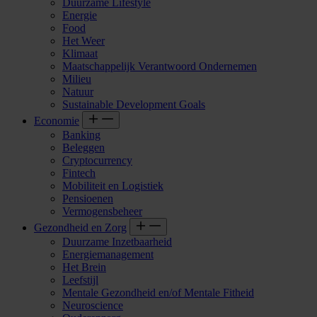
Duurzame Lifestyle
Energie
Food
Het Weer
Klimaat
Maatschappelijk Verantwoord Ondernemen
Milieu
Natuur
Sustainable Development Goals
Economie
Banking
Beleggen
Cryptocurrency
Fintech
Mobiliteit en Logistiek
Pensioenen
Vermogensbeheer
Gezondheid en Zorg
Duurzame Inzetbaarheid
Energiemanagement
Het Brein
Leefstijl
Mentale Gezondheid en/of Mentale Fitheid
Neuroscience