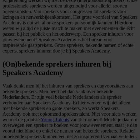
Al jarenlang werken wij met de beste (inter)nationale sprekers. Onze
professionele sprekers worden uitgenodigd voor allerlei soorten
bijeenkomsten. Van sprekers voor congressen tot sprekers voor
lezingen en netwerkbijeenkomsten. Het grote voordeel van Speakers
Academy is dat wij al onze sprekers persoonlijk kennen. Hierdoor
weten wij altijd de juiste match te maken met evenementen die écht
passen bij het publiek en het onderwerp. Een spreker inhuren voor
jouw evenement? Speakers Academy is hét bureau voor
inspirerende gastsprekers. Grote sprekers, bekende namen of echte
experts, sprekers inhuren doe je bij Speakers Academy.
(On)bekende sprekers inhuren bij
Speakers Academy
Vaak denkt men bij het inhuren van sprekers en dagvoorzitters aan
bekende sprekers. Men heeft het dan vaak over bekende
Nederlanders. Er zijn veel bekende Nederlanders als spreker
verbonden aan Speakers Academy. Echter werken wij niet alleen
met bekende sprekers en grote sprekers, zo werkt Speakers
Academy ook met opkomend sprekerstalent. Niet voor niets werken
we met de grootste
Young Talents
van dit moment! Mocht je daarom
overwegen een spreker te boeken voor jouw evenement, staar je dan
vooral niet blind op enkel de namen van bekende sprekers. Relatief
onbekende sprekers kunnen een net zo inspirerend verhaal vertellen.