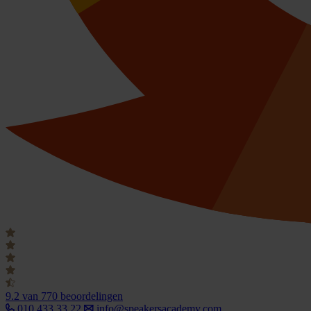
9.2
van 770 beoordelingen
010 433 33 22
info@speakersacademy.com