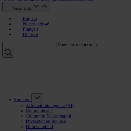
Nederlands
English
Nederlands
Français
Deutsch
Voer een zoekterm in:
Sprekers
Artificial Intelligence (AI)
Communicatie
Cultuur en Maatschappij
Diversiteit en Inclusie
Duurzaamheid