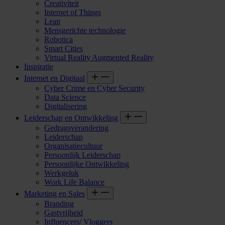
Creativiteit
Internet of Things
Lean
Mensgerichte technologie
Robotica
Smart Cities
Virtual Reality Augmented Reality
Inspiratie
Internet en Digitaal
Cyber Crime en Cyber Security
Data Science
Digitalisering
Leiderschap en Ontwikkeling
Gedragsverandering
Leiderschap
Organisatiecultuur
Persoonlijk Leiderschap
Persoonlijke Ontwikkeling
Werkgeluk
Work Life Balance
Marketing en Sales
Branding
Gastvrijheid
Influencers/ Vloggers