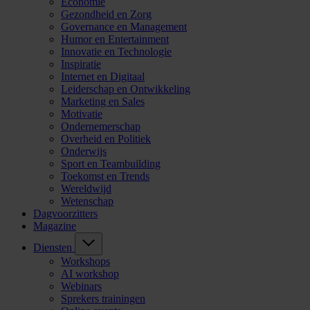
Economie
Gezondheid en Zorg
Governance en Management
Humor en Entertainment
Innovatie en Technologie
Inspiratie
Internet en Digitaal
Leiderschap en Ontwikkeling
Marketing en Sales
Motivatie
Ondernemerschap
Overheid en Politiek
Onderwijs
Sport en Teambuilding
Toekomst en Trends
Wereldwijd
Wetenschap
Dagvoorzitters
Magazine
Diensten
Workshops
AI workshop
Webinars
Sprekers trainingen