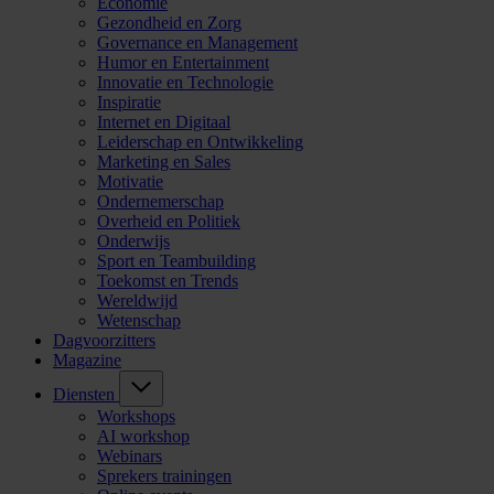
Economie
Gezondheid en Zorg
Governance en Management
Humor en Entertainment
Innovatie en Technologie
Inspiratie
Internet en Digitaal
Leiderschap en Ontwikkeling
Marketing en Sales
Motivatie
Ondernemerschap
Overheid en Politiek
Onderwijs
Sport en Teambuilding
Toekomst en Trends
Wereldwijd
Wetenschap
Dagvoorzitters
Magazine
Diensten
Workshops
AI workshop
Webinars
Sprekers trainingen