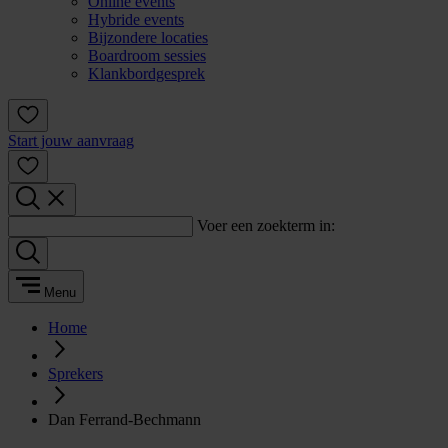
Online events
Hybride events
Bijzondere locaties
Boardroom sessies
Klankbordgesprek
Start jouw aanvraag
Voer een zoekterm in:
Menu
Home
Sprekers
Dan Ferrand-Bechmann