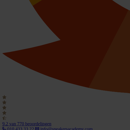
9.2
van 770 beoordelingen
010 433 33 22
info@speakersacademy.com