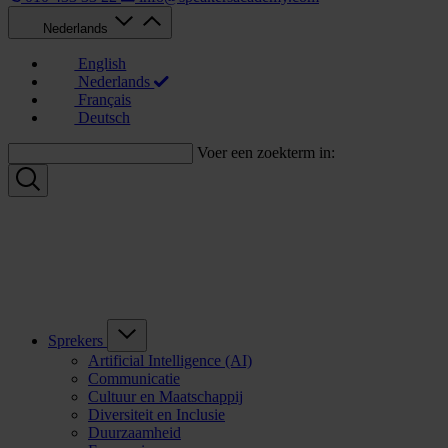
Nederlands
English
Nederlands
Français
Deutsch
Voer een zoekterm in:
Sprekers
Artificial Intelligence (AI)
Communicatie
Cultuur en Maatschappij
Diversiteit en Inclusie
Duurzaamheid