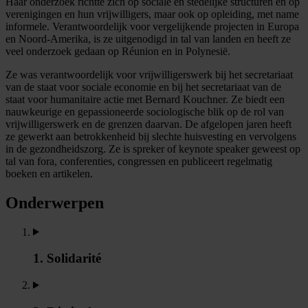
Haar onderzoek richtte zich op sociale en stedelijke structuren en op
verenigingen en hun vrijwilligers, maar ook op opleiding, met name
informele. Verantwoordelijk voor vergelijkende projecten in Europa
en Noord-Amerika, is ze uitgenodigd in tal van landen en heeft ze
veel onderzoek gedaan op Réunion en in Polynesië.
Ze was verantwoordelijk voor vrijwilligerswerk bij het secretariaat
van de staat voor sociale economie en bij het secretariaat van de
staat voor humanitaire actie met Bernard Kouchner. Ze biedt een
nauwkeurige en gepassioneerde sociologische blik op de rol van
vrijwilligerswerk en de grenzen daarvan. De afgelopen jaren heeft
ze gewerkt aan betrokkenheid bij slechte huisvesting en vervolgens
in de gezondheidszorg. Ze is spreker of keynote speaker geweest op
tal van fora, conferenties, congressen en publiceert regelmatig
boeken en artikelen.
Onderwerpen
1. Solidarité