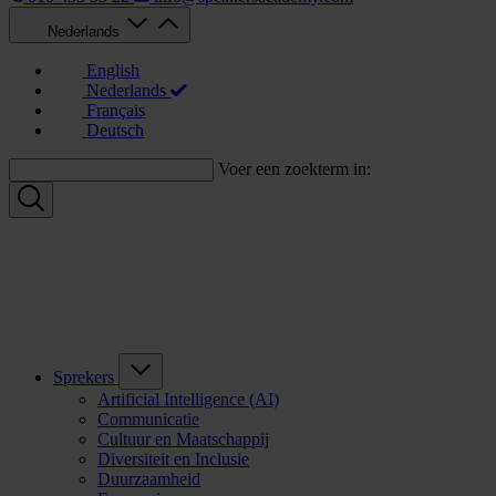
Nederlands
English
Nederlands
Français
Deutsch
Voer een zoekterm in:
Sprekers
Artificial Intelligence (AI)
Communicatie
Cultuur en Maatschappij
Diversiteit en Inclusie
Duurzaamheid