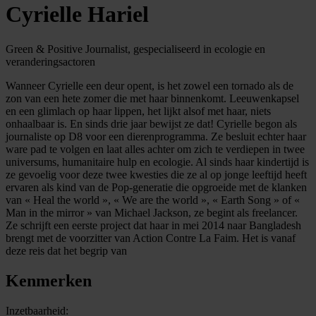
Cyrielle Hariel
Green & Positive Journalist, gespecialiseerd in ecologie en
veranderingsactoren
Wanneer Cyrielle een deur opent, is het zowel een tornado als de
zon van een hete zomer die met haar binnenkomt. Leeuwenkapsel
en een glimlach op haar lippen, het lijkt alsof met haar, niets
onhaalbaar is. En sinds drie jaar bewijst ze dat! Cyrielle begon als
journaliste op D8 voor een dierenprogramma. Ze besluit echter haar
ware pad te volgen en laat alles achter om zich te verdiepen in twee
universums, humanitaire hulp en ecologie. Al sinds haar kindertijd is
ze gevoelig voor deze twee kwesties die ze al op jonge leeftijd heeft
ervaren als kind van de Pop-generatie die opgroeide met de klanken
van « Heal the world », « We are the world », « Earth Song » of «
Man in the mirror » van Michael Jackson, ze begint als freelancer.
Ze schrijft een eerste project dat haar in mei 2014 naar Bangladesh
brengt met de voorzitter van Action Contre La Faim. Het is vanaf
deze reis dat het begrip van
Kenmerken
Inzetbaarheid: