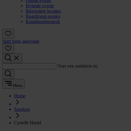
Online events
Hybride events
Bijzondere locaties
Boardroom sessies
Klankbordgesprek
Start jouw aanvraag
Voer een zoekterm in:
Menu
Home
Sprekers
Cyrielle Hariel