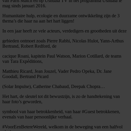
van Paris Match en op Ushuaia TV in het programma Ushuaia le
mag sinds januari 2016.
Humanitaire hulp, ecologie en duurzame ontwikkeling zijn de 3
thema’s die haar na aan het hart liggen!
In een jaar heeft ze vele acteurs, verdedigers en grootheden uit deze
gebieden ontmoet zoals Pierre Rabhi, Nicolas Hulot, Yann-Arthus
Bertrand, Robert Redford, de
cacique Roani, kapitein Paul Watson, Marion Cotillard, de teams
van Tara Expéditions,
Matthieu Ricard, Jean Jouzel, Vader Pedro Opeka, Dr. Jane
Goodall, Bertrand Picard
(Solar Impulse), Catherine Chabaud, Deepak Chopra…
Het hart, de sleutel tot dit bewustzijn, is zo de handtekening van
haar foto’s geworden,
symbool van haar betrokkenheid, van haar #Guest betrokkenen,
evenals van haar persoonlijke verhaal.
#VoorEenBetereWereld, welkom in de beweging van een halfvol