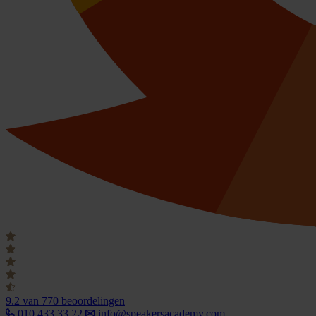
9.2
van 770 beoordelingen
010 433 33 22
info@speakersacademy.com