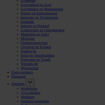
Economie
Gezondheid en Zorg
Governance en Management
Humor en Entertainment
Innovatie en Technologie
Inspiratie
Internet en Digitaal
Leiderschap en Ontwikkeling
Marketing en Sales
Motivatie
Ondernemerschap
Overheid en Politiek
Onderwijs
Sport en Teambuilding
Toekomst en Trends
Wereldwijd
Wetenschap
Dagvoorzitters
Magazine
Diensten
Workshops
AI workshop
Webinars
Sprekers trainingen