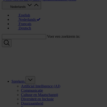
Nederlands
English
Nederlands
Français
Deutsch
Voer een zoekterm in:
Sprekers
Artificial Intelligence (AI)
Communicatie
Cultuur en Maatschappij
Diversiteit en Inclusie
Duurzaamheid