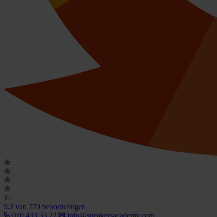
9.2
van 770 beoordelingen
010 433 33 22
info@speakersacademy.com