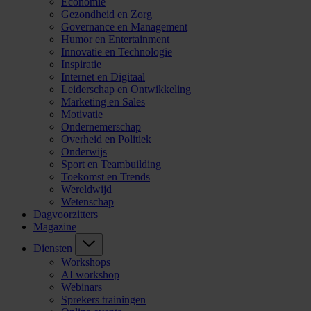
Economie
Gezondheid en Zorg
Governance en Management
Humor en Entertainment
Innovatie en Technologie
Inspiratie
Internet en Digitaal
Leiderschap en Ontwikkeling
Marketing en Sales
Motivatie
Ondernemerschap
Overheid en Politiek
Onderwijs
Sport en Teambuilding
Toekomst en Trends
Wereldwijd
Wetenschap
Dagvoorzitters
Magazine
Diensten
Workshops
AI workshop
Webinars
Sprekers trainingen