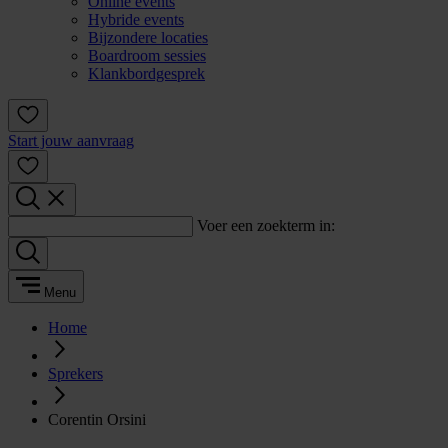
Online events
Hybride events
Bijzondere locaties
Boardroom sessies
Klankbordgesprek
Start jouw aanvraag
Voer een zoekterm in:
Menu
Home
Sprekers
Corentin Orsini