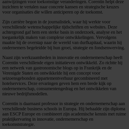
aanwijzingen voor toekomstige veranderingen. Corentin helpt deze
inzichten te vertalen naar concrete kansen en strategische keuzes
voor organisaties die willen anticiperen op de toekomst.
Zijn carrière begon in de journalistiek, waar hij werkte voor
verschillende wetenschappelijke tijdschriften en websites. Deze
achtergrond gaf hem een sterke basis in onderzoek, analyse en het
toegankelijk maken van complexe ontwikkelingen. Vervolgens
maakte hij de overstap naar de wereld van durfkapitaal, waarin hij
ondernemers begeleidde bij hun groei, strategie en fondsenwerving.
Naast zijn werkzaamheden in innovatie en ondernemerschap heeft
Corentin verschillende eigen initiatieven ontwikkeld. Zo richtte hij
een netwerk van gastronomische blogs op in Frankrijk en de
Verenigde Staten en ontwikkelde hij een concept voor
seizoensgebonden appartementverhuur gecombineerd met
hotelservices. Deze ervaringen geven hem een brede kijk op
ondernemerschap, consumentengedrag en het ontwikkelen van
nieuwe bedrijfsmodellen.
Corentin is daarnaast professor in strategie en ondernemerschap aan
verschillende business schools in Europa. Hij behaalde zijn diploma
aan ESCP Europe en combineert zijn academische kennis met ruime
praktijkervaring in innovatie, ondernemerschap en
toekomststrategie.