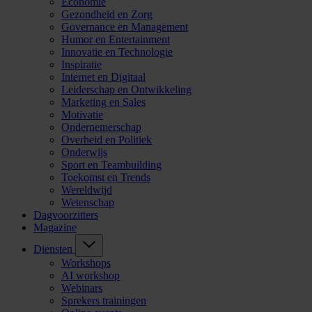
Economie
Gezondheid en Zorg
Governance en Management
Humor en Entertainment
Innovatie en Technologie
Inspiratie
Internet en Digitaal
Leiderschap en Ontwikkeling
Marketing en Sales
Motivatie
Ondernemerschap
Overheid en Politiek
Onderwijs
Sport en Teambuilding
Toekomst en Trends
Wereldwijd
Wetenschap
Dagvoorzitters
Magazine
Diensten
Workshops
AI workshop
Webinars
Sprekers trainingen