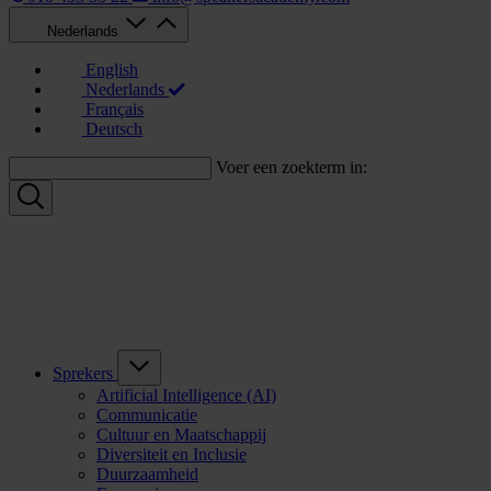
Nederlands
English
Nederlands
Français
Deutsch
Voer een zoekterm in:
Sprekers
Artificial Intelligence (AI)
Communicatie
Cultuur en Maatschappij
Diversiteit en Inclusie
Duurzaamheid