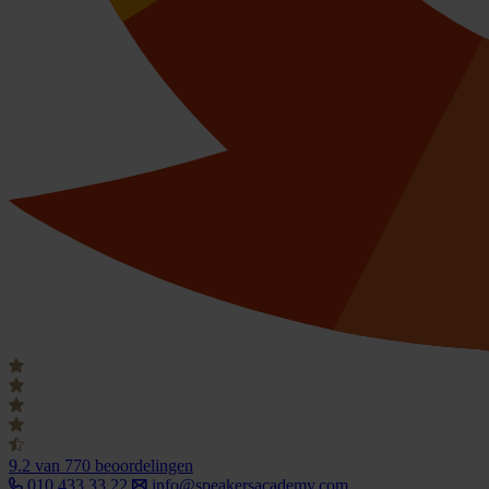
9.2
van 770 beoordelingen
010 433 33 22
info@speakersacademy.com