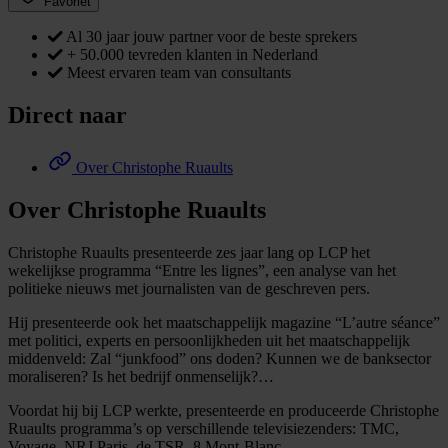
Favoriet
Al 30 jaar jouw partner voor de beste sprekers
+ 50.000 tevreden klanten in Nederland
Meest ervaren team van consultants
Direct naar
Over Christophe Ruaults
Over Christophe Ruaults
Christophe Ruaults presenteerde zes jaar lang op LCP het
wekelijkse programma “Entre les lignes”, een analyse van het
politieke nieuws met journalisten van de geschreven pers.
Hij presenteerde ook het maatschappelijk magazine “L’autre séance”
met politici, experts en persoonlijkheden uit het maatschappelijk
middenveld: Zal “junkfood” ons doden? Kunnen we de banksector
moraliseren? Is het bedrijf onmenselijk?…
Voordat hij bij LCP werkte, presenteerde en produceerde Christophe
Ruaults programma’s op verschillende televisiezenders: TMC,
Voyage, NRJ Paris, de TSR, 8 Mont-Blanc…