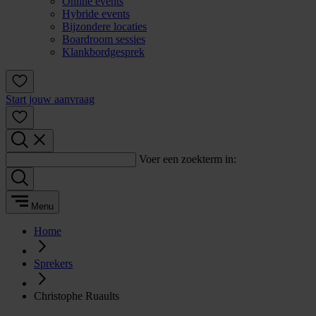
Online events
Hybride events
Bijzondere locaties
Boardroom sessies
Klankbordgesprek
Start jouw aanvraag
Voer een zoekterm in:
Menu
Home
Sprekers
Christophe Ruaults