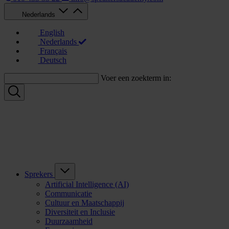
Nederlands
English
Nederlands
Français
Deutsch
Voer een zoekterm in:
Sprekers
Artificial Intelligence (AI)
Communicatie
Cultuur en Maatschappij
Diversiteit en Inclusie
Duurzaamheid