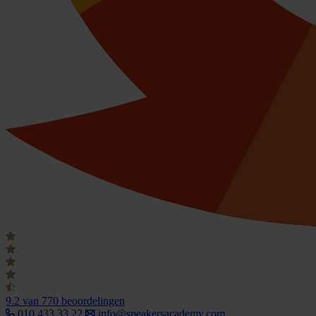
9.2
van 770 beoordelingen
010 433 33 22
info@speakersacademy.com