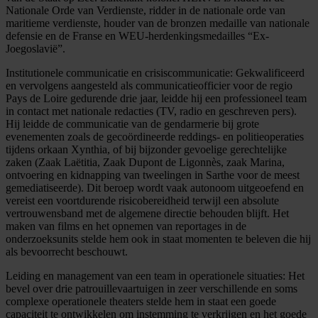
Nationale Orde van Verdienste, ridder in de nationale orde van
maritieme verdienste, houder van de bronzen medaille van nationale
defensie en de Franse en WEU-herdenkingsmedailles “Ex-
Joegoslavië”.
Institutionele communicatie en crisiscommunicatie: Gekwalificeerd
en vervolgens aangesteld als communicatieofficier voor de regio
Pays de Loire gedurende drie jaar, leidde hij een professioneel team
in contact met nationale redacties (TV, radio en geschreven pers).
Hij leidde de communicatie van de gendarmerie bij grote
evenementen zoals de gecoördineerde reddings- en politieoperaties
tijdens orkaan Xynthia, of bij bijzonder gevoelige gerechtelijke
zaken (Zaak Laëtitia, Zaak Dupont de Ligonnès, zaak Marina,
ontvoering en kidnapping van tweelingen in Sarthe voor de meest
gemediatiseerde). Dit beroep wordt vaak autonoom uitgeoefend en
vereist een voortdurende risicobereidheid terwijl een absolute
vertrouwensband met de algemene directie behouden blijft. Het
maken van films en het opnemen van reportages in de
onderzoeksunits stelde hem ook in staat momenten te beleven die hij
als bevoorrecht beschouwt.
Leiding en management van een team in operationele situaties: Het
bevel over drie patrouillevaartuigen in zeer verschillende en soms
complexe operationele theaters stelde hem in staat een goede
capaciteit te ontwikkelen om instemming te verkrijgen en het goede