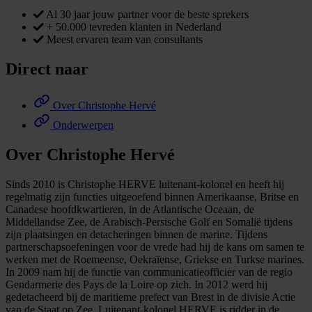
Al 30 jaar jouw partner voor de beste sprekers
+ 50.000 tevreden klanten in Nederland
Meest ervaren team van consultants
Direct naar
Over Christophe Hervé
Onderwerpen
Over Christophe Hervé
Sinds 2010 is Christophe HERVE luitenant-kolonel en heeft hij
regelmatig zijn functies uitgeoefend binnen Amerikaanse, Britse en
Canadese hoofdkwartieren, in de Atlantische Oceaan, de
Middellandse Zee, de Arabisch-Persische Golf en Somalië tijdens
zijn plaatsingen en detacheringen binnen de marine. Tijdens
partnerschapsoefeningen voor de vrede had hij de kans om samen te
werken met de Roemeense, Oekraïense, Griekse en Turkse marines.
In 2009 nam hij de functie van communicatieofficier van de regio
Gendarmerie des Pays de la Loire op zich. In 2012 werd hij
gedetacheerd bij de maritieme prefect van Brest in de divisie Actie
van de Staat op Zee. Luitenant-kolonel HERVE is ridder in de