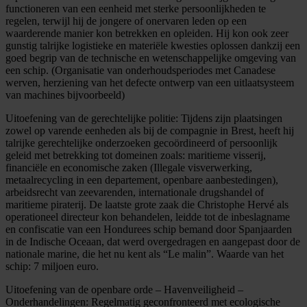
functioneren van een eenheid met sterke persoonlijkheden te
regelen, terwijl hij de jongere of onervaren leden op een
waarderende manier kon betrekken en opleiden. Hij kon ook zeer
gunstig talrijke logistieke en materiële kwesties oplossen dankzij een
goed begrip van de technische en wetenschappelijke omgeving van
een schip. (Organisatie van onderhoudsperiodes met Canadese
werven, herziening van het defecte ontwerp van een uitlaatsysteem
van machines bijvoorbeeld)
Uitoefening van de gerechtelijke politie: Tijdens zijn plaatsingen
zowel op varende eenheden als bij de compagnie in Brest, heeft hij
talrijke gerechtelijke onderzoeken gecoördineerd of persoonlijk
geleid met betrekking tot domeinen zoals: maritieme visserij,
financiële en economische zaken (Illegale visverwerking,
metaalrecycling in een departement, openbare aanbestedingen),
arbeidsrecht van zeevarenden, internationale drugshandel of
maritieme piraterij. De laatste grote zaak die Christophe Hervé als
operationeel directeur kon behandelen, leidde tot de inbeslagname
en confiscatie van een Hondurees schip bemand door Spanjaarden
in de Indische Oceaan, dat werd overgedragen en aangepast door de
nationale marine, die het nu kent als “Le malin”. Waarde van het
schip: 7 miljoen euro.
Uitoefening van de openbare orde – Havenveiligheid –
Onderhandelingen: Regelmatig geconfronteerd met ecologische