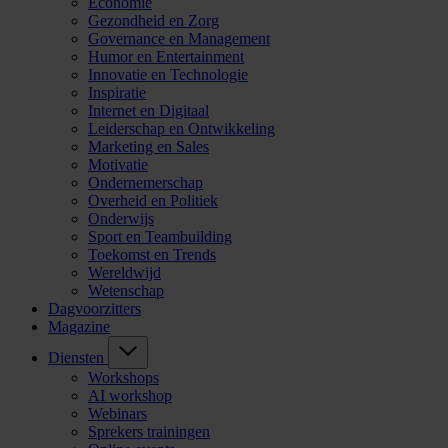
Economie
Gezondheid en Zorg
Governance en Management
Humor en Entertainment
Innovatie en Technologie
Inspiratie
Internet en Digitaal
Leiderschap en Ontwikkeling
Marketing en Sales
Motivatie
Ondernemerschap
Overheid en Politiek
Onderwijs
Sport en Teambuilding
Toekomst en Trends
Wereldwijd
Wetenschap
Dagvoorzitters
Magazine
Diensten
Workshops
AI workshop
Webinars
Sprekers trainingen