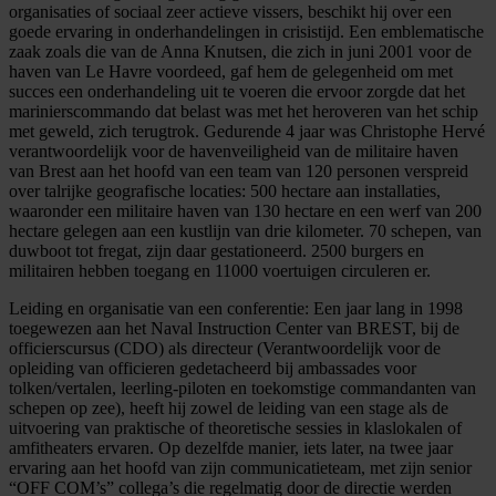
organisaties of sociaal zeer actieve vissers, beschikt hij over een
goede ervaring in onderhandelingen in crisistijd. Een emblematische
zaak zoals die van de Anna Knutsen, die zich in juni 2001 voor de
haven van Le Havre voordeed, gaf hem de gelegenheid om met
succes een onderhandeling uit te voeren die ervoor zorgde dat het
marinierscommando dat belast was met het heroveren van het schip
met geweld, zich terugtrok. Gedurende 4 jaar was Christophe Hervé
verantwoordelijk voor de havenveiligheid van de militaire haven
van Brest aan het hoofd van een team van 120 personen verspreid
over talrijke geografische locaties: 500 hectare aan installaties,
waaronder een militaire haven van 130 hectare en een werf van 200
hectare gelegen aan een kustlijn van drie kilometer. 70 schepen, van
duwboot tot fregat, zijn daar gestationeerd. 2500 burgers en
militairen hebben toegang en 11000 voertuigen circuleren er.
Leiding en organisatie van een conferentie: Een jaar lang in 1998
toegewezen aan het Naval Instruction Center van BREST, bij de
officierscursus (CDO) als directeur (Verantwoordelijk voor de
opleiding van officieren gedetacheerd bij ambassades voor
tolken/vertalen, leerling-piloten en toekomstige commandanten van
schepen op zee), heeft hij zowel de leiding van een stage als de
uitvoering van praktische of theoretische sessies in klaslokalen of
amfitheaters ervaren. Op dezelfde manier, iets later, na twee jaar
ervaring aan het hoofd van zijn communicatieteam, met zijn senior
“OFF COM’s” collega’s die regelmatig door de directie werden