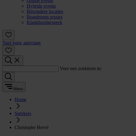
Online events
Hybride events
Bijzondere locaties
Boardroom sessies
Klankbordgesprek
Start jouw aanvraag
Voer een zoekterm in:
Menu
Home
Sprekers
Christophe Hervé