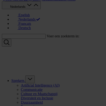
Nederlands
English
Nederlands
Français
Deutsch
Voer een zoekterm in:
Sprekers
Artificial Intelligence (AI)
Communicatie
Cultuur en Maatschappij
Diversiteit en Inclusie
Duurzaamheid