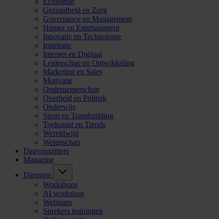
Economie
Gezondheid en Zorg
Governance en Management
Humor en Entertainment
Innovatie en Technologie
Inspiratie
Internet en Digitaal
Leiderschap en Ontwikkeling
Marketing en Sales
Motivatie
Ondernemerschap
Overheid en Politiek
Onderwijs
Sport en Teambuilding
Toekomst en Trends
Wereldwijd
Wetenschap
Dagvoorzitters
Magazine
Diensten
Workshops
AI workshop
Webinars
Sprekers trainingen