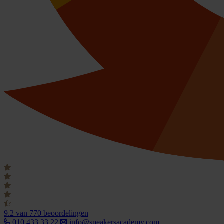
9.2
van 770 beoordelingen
010 433 33 22
info@speakersacademy.com