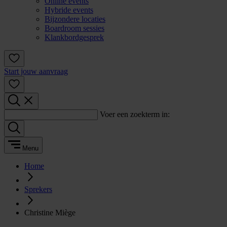
Online events
Hybride events
Bijzondere locaties
Boardroom sessies
Klankbordgesprek
Start jouw aanvraag
Voer een zoekterm in:
Menu
Home
Sprekers
Christine Miège